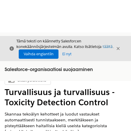
Tämä teksti on käännetty Salesforcen
konekäännösjärjestelmän avulla. Katso lisätietoja
täältä
.
Sulje
Sulje
Sulje
Vaihda englantiin
Ei nyt
Salesforce-organisaatiosi suojaaminen
Sisällysluettelo
Näytä sisällysluettelo
Turvallisuus ja turvallisuus -
Toxicity Detection Control
Skannaa tekoälyn kehotteet ja luodut vastaukset
automaattisesti tunnistaakseen, merkitäkseen ja
pisteyttääkseen haitallisia kieliä useista kategorioista