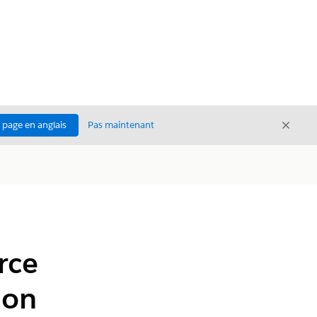
Ferme
a page en anglais
Pas maintenant
Fermer
rce
ion