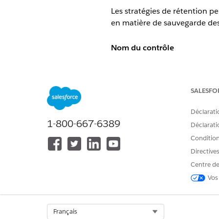
Les stratégies de rétention pe
en matière de sauvegarde de
Nom du contrôle
Sauvegarde et restauration S
Vue d'ensemble du contrôle
SALESFO
Les stratégies de rétention 
Déclarati
1-800-667-6389
après des périodes définies, 
Déclaratio
production.
Conditions
Directive
Description
Centre de
Les administrateurs définissen
Vos
l'interface complémentaire. P
ou la rétention de 6 ans de l
Select Org
Français