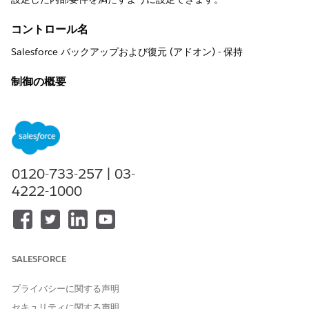
コントロール名
Salesforce バックアップおよび復元 (アドオン) - 保持
制御の概要
Salesforce のバックアップとリカバリの設定可能な保持ポリシー
では、定義された期間後にバックアップが自動的に削除され、本
番データのコピーがストレージに保持される期間を制限すること
でデータ最小化が適用されます。
0120-733-257 | 03-
説明
4222-1000
システム管理者は、アドオンインターフェースを使用して、バッ
クアップ単位またはグローバル保存ルール (30 日、1 年、無期限
など) を設定します。GDPR の 30 日間の削除や HIPAA の 6 年間
の保持などのコンプライアンススケジュールと、削除の監査ログ
をサポートします。
SALESFORCE
推奨設定
プライバシーに関する声明
バックアップデータ保持を定義します (推奨 1 年、または会社の
セキュリティに関する声明