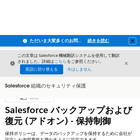
ただいま大変多くのお問い合わせをいただいており、ご連絡までにお時間を頂戴しております
続きを読む
Clo
この文章は Salesforce 機械翻訳システムを使用して翻訳
されました。詳細は
こちら
をご参照ください。
閉じる
閉じ
閉じる
英語に切り替える
今はしません
Salesforce 組織のセキュリティ保護
目次
目次を表示
Salesforce バックアップおよび
復元 (アドオン) - 保持制御
保持ポリシーは、データのバックアップを保持するために会社が
設定した内部要件を満たすように設定できます。