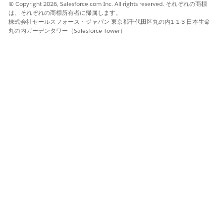
© Copyright 2026, Salesforce.com Inc. All rights reserved. それぞれの商標
脅威のシナリオ
は、それぞれの商標所有者に帰属します。
株式会社セールスフォース・ジャパン 東京都千代田区丸の内1-1-3 日本生命
無期限または過度に長いデータ保持は、データ最小化の原則に違
丸の内ガーデンタワー（Salesforce Tower）
反し、データ侵害や規制の罰則にさらされる可能性が高くなりま
す。侵害された管理者アカウントは、過去の PII を盗取する可能
性があります。
推定 CVSS スコア範囲
高 (7.0 ～ 8.9)。
リスクの影響に関する考慮事項
保存のニーズは業種によって異なります。リストア頻度や例外が
必要な訴訟ホールドの要素。
より高いリスク
組織にデータ保持に関する規制コンプライアンス要件があり、保
持ポリシーが設定されていない。
低リスク