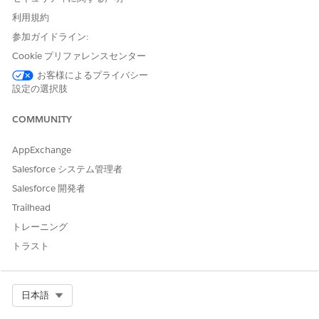
コンプライアンス要件に基づきます)。[Backup and Recover (バ
利用規約
ックアップとリカバリ)]> [Policies (ポリシー)]> [Retention (保
参加ガイドライン:
持)] で設定し、日次、週次、または月次のスナップショットと
Sandbox シードに適用します。
Cookie プリファレンスセンター
お客様によるプライバシー
セキュリティへの影響
設定の選択肢
不要なデータコピーを消去して攻撃対象領域を減らし、PII と PHI
COMMUNITY
の無期限保存を防止し、規制当局に防御可能な削除証明を提供し
ます。
AppExchange
ビジネスへの影響
Salesforce システム管理者
Salesforce 開発者
ストレージ コストを削減(1年間の保持で最大30%のコスト削減
など)し、自動化されたコンプライアンスによって監査をシンプル
Trailhead
にし、アクティブなデータ管理のためにリソースを解放します。
トレーニング
トラスト
設定されていない場合のセキュリティリスク
レコードのデータ最小化保持原則に違反すると、組織は古いバッ
クアップによる不要な侵害のリスクにさらされる可能性がありま
Select Org
日本語
す。