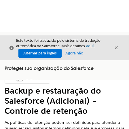
Este texto foi traduzido pelo sistema de tradução
automática da Salesforce. Mais detalhes
aqui
.
Fechar
Fecha
Fechar
Alternar para inglês
Agora não
Proteger sua organização do Salesforce
Índice
Mostrar índice
Backup e restauração do
Salesforce (Adicional) –
Controle de retenção
As políticas de retenção podem ser definidas para atender a
quaisquer requisitos internos definidos pela sua empresa para