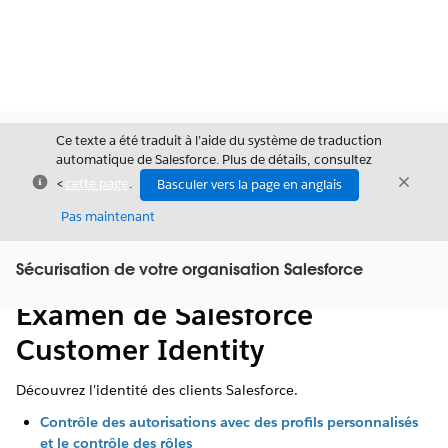
Ce texte a été traduit à l’aide du système de traduction
automatique de Salesforce. Plus de détails, consultez
Fermer
Ferme
<
cette page
.
Basculer vers la page en anglais
Fermer
Pas maintenant
Table des
Sécurisation de votre organisation Salesforce
Afficher la table des matières
matières
Examen de Salesforce
Customer Identity
Découvrez l'identité des clients Salesforce.
Contrôle des autorisations avec des profils personnalisés
et le contrôle des rôles