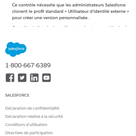
Ce contrôle nécessite que les administrateurs Salesforce
clonent le profil standard « Utilisateur d'identité externe »
pour créer une version personnalisée.
Contrôle de l'accès des utilisateurs à votre contrôle de site
Experience Cloud
Ce contrôle consiste à ajouter explicitement des profils ou
des ensembles d'autorisations spécifiques à la section «
Membres » des paramètres d'administration d'un site afin
de définir avec précision les groupes d'utilisateurs
1-800-667-6389
autorisés à se connecter.
Salesforce Customer Identity : Contrôle de la connexion
sans mot de passe
Ce contrôle permet à une organisation de remplacer
l'écran de vérification générique de Salesforce par une
SALESFORCE
page personnalisée qui gère la connexion sans mot de
passe.
Déclaration de confidentialité
Déclaration relative à la sécurité
Contrôle de l'auto-inscription
Ce contrôle implique la désactivation de la fonctionnalité
Conditions d’utilisation
d'auto-inscription et de ses composants Visualforce
Directives de participation