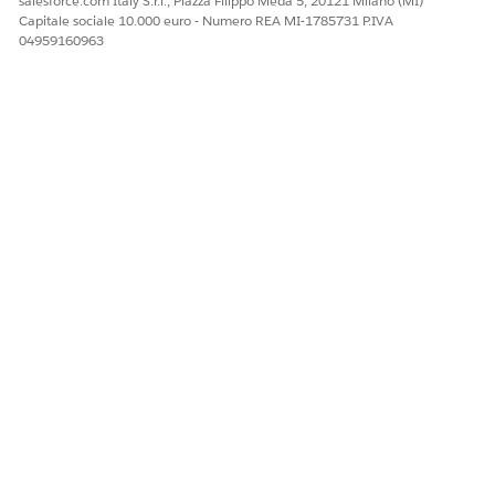
salesforce.com Italy S.r.l., Piazza Filippo Meda 5, 20121 Milano (MI)
Capitale sociale 10.000 euro - Numero REA MI-1785731 P.IVA
04959160963
QUESTO ARTICOLO HA RISOLTO IL PROBLEMA?
Facci sapere, così possiamo migliorare!
Sì
No