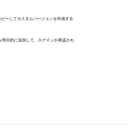
ファイルをコピーしてカスタムバージョンを作成する
ットを明示的に追加して、ログインが承認され
するカスタムブランドページに置き換えること
理者主導の招待プロセスを介してのみ新しい
(IdP) の 1 つの信頼できるログイン情報セ