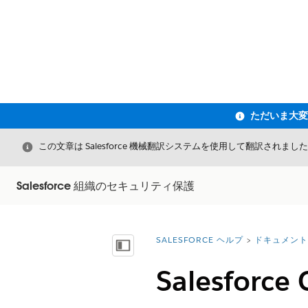
閉じる
この文章は Salesforce 機械翻訳システムを使用して翻訳されまし
Salesforce 組織のセキュリティ保護
SALESFORCE ヘルプ
ドキュメント
詳細情報:
目次を表示
Salesforc