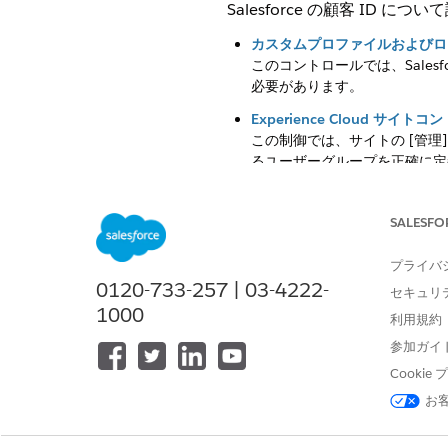
Salesforce の顧客 ID に
カスタムプロファイルおよびロ
このコントロールでは、Salesf
必要があります。
Experience Cloud 
この制御では、サイトの [管理
るユーザーグループを正確に定
Salesforce Customer I
このコントロールにより、組織は
SALESFO
ができます。
プライバ
セルフ登録制御
0120-733-257 | 03-4222-
この制御では、セルフ登録機能と
セキュリ
1000
サイト メンバーを追加できる
利用規約
Salesforce Customer Ide
参加ガイ
これにより、統合認証 (SAML ま
Cooki
ットを使用して複数の Sales
お
顧客とパートナーのヘッドレス 
カスタムログイン UI のバック