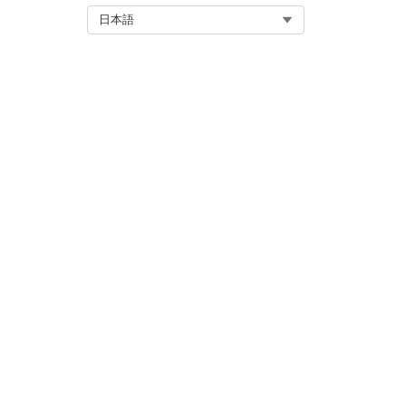
Select Org
日本語
組み込みログイン制御
組み込みログインは、JavaSc
この記事で問題は解決されましたか
ご意見をお待ちしております。