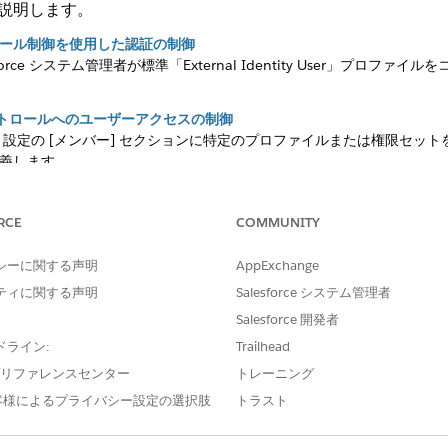
ついて説明します。
ール制御を使用した認証の制御
orce システム管理者が標準「External Identity User」プロ
サイトコントロールへのユーザーアクセスの制御
] 設定の [メンバー] セクションに特定のプロファイルまたは権限セ
義します。
dentity: パスワードなしのログイン制御
汎用の Salesforce 検証画面をパスワードなしのログインを処理
RCE
COMMUNITY
シーに関する声明
AppExchange
関連するVisualforceコンポーネントを無効化して、承認された管
ティに関する声明
Salesforce システム管理者
ようにします。
Salesforce 開発者
ntity Control のシングルサインオン
ドライン:
Trailhead
たは OpenID Connect) が有効になり、顧客は外部 ID プロバイダー 
e プリファレンスセンター
トレーニング
force サイトと統合アプリケーションにアクセスできます。
客様によるプライバシー設定の選択肢
トラスト
ID の制御
エンド API ハンドシェイクを保護します。