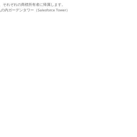
d. それぞれの商標は、それぞれの商標所有者に帰属します。
ーデンタワー（Salesforce Tower）
直接配置できる従来の機能です。
はい
いいえ