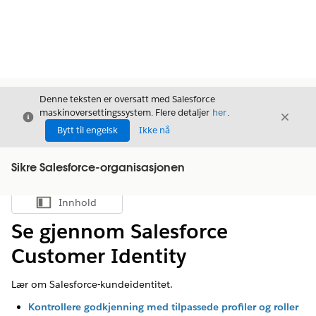
Denne teksten er oversatt med Salesforce
maskinoversettingssystem. Flere detaljer
her
.
Avslutt
Avslut
Avslutt
Bytt til engelsk
Ikke nå
Sikre Salesforce-organisasjonen
Innhold
Vis innholdsfortegnelse
Se gjennom Salesforce
Customer Identity
Lær om Salesforce-kundeidentitet.
Kontrollere godkjenning med tilpassede profiler og roller