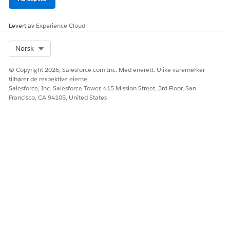
HJALP DENNE ARTIKKELEN MED Å LØSE PROBLEMET DITT?
La oss få vite det slik at vi kan forbedre!
Levert av
Experience Cloud
Ja
Nei
Select Org
Norsk
© Copyright 2026, Salesforce.com Inc. Med enerett. Ulike varemerker
tilhører de respektive eierne.
Salesforce, Inc. Salesforce Tower, 415 Mission Street, 3rd Floor, San
Francisco, CA 94105, United States