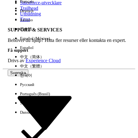
Français
Salesforce-utvecklare
Trailhead
Deutsch
Händelse
Utbildning
Trust
Italiano
日本語
SUPPORT & SERVICES
Español (México)
Behöver du hjälp? Hitta fler resurser eller kontakta en expert.
Rensa alla
Klart
Español
Få support
中文（简体）
Drivs av
Experience Cloud
中文（繁體）
Svenska
한국어
Русский
Português (Brasil)
Suomi
Dansk
Inga resultat