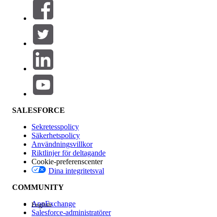
Filter (0)
VÄLJ FILTER
Lägg till
Produktområde
Funktionspåverkan
SALESFORCE
Sekretesspolicy
Säkerhetspolicy
Användningsvillkor
Riktlinjer för deltagande
Cookie-preferenscenter
Dina integritetsval
Version
COMMUNITY
AppExchange
English
Salesforce-administratörer