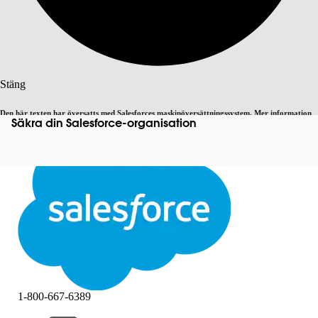
Sök
Stäng
Den här texten har översatts med Salesforces maskinöversättningssystem. Mer information
Säkra din Salesforce-organisation
Byt till engelska
Inte nu
här
.
Stäng
Stäng
1-800-667-6389