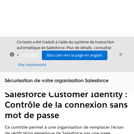
Ce texte a été traduit à l’aide du système de traduction
automatique de Salesforce. Plus de détails, consultez
Fermer
Ferme
<
cette page
.
Basculer vers la page en anglais
Fermer
Pas maintenant
Table des
Sécurisation de votre organisation Salesforce
Afficher la table des matières
matières
Salesforce Customer Identity :
Contrôle de la connexion sans
mot de passe
Ce contrôle permet à une organisation de remplacer l'écran
de vérification générique de Salesforce par une page