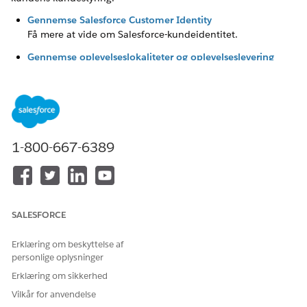
Gennemse Salesforce Customer Identity
Få mere at vide om Salesforce-kundeidentitet.
Gennemse oplevelseslokaliteter og oplevelseslevering
Få mere at vide om Oplevelseslokaliteter og
Oplevelseslevering.
Gennemse gæstebrugeradgang
Få mere at vide om gæstebrugeradgang.
1-800-667-6389
LØSTE DENNE ARTIKEL DIT PROBLEM?
Giv os besked, så vi kan forbedre os!
SALESFORCE
Ja
Nej
Erklæring om beskyttelse af
personlige oplysninger
Erklæring om sikkerhed
Vilkår for anvendelse