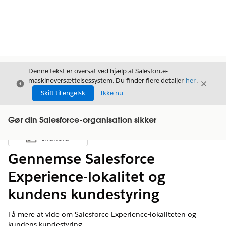
Denne tekst er oversat ved hjælp af Salesforce-
maskinoversættelsessystem. Du finder flere detaljer
her
.
Luk
Luk
Luk
Skift til engelsk
Ikke nu
Gør din Salesforce-organisation sikker
Indhold
Vis indholdsfortegnelse
Gennemse Salesforce
Experience-lokalitet og
kundens kundestyring
Få mere at vide om Salesforce Experience-lokaliteten og
kundens kundestyring.