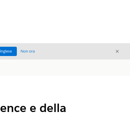
Chiud
'inglese
Non ora
Chiudi
ience e della