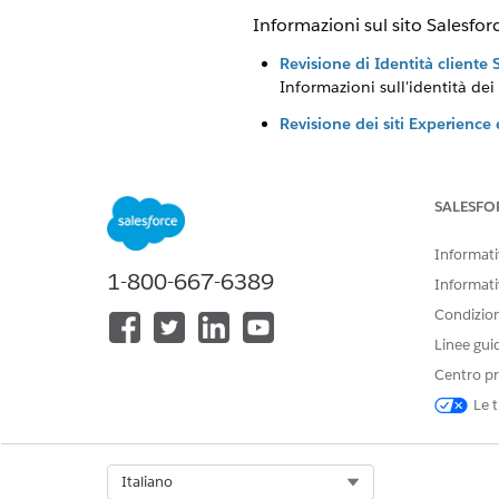
Informazioni sul sito Salesforc
Revisione di Identità cliente 
Informazioni sull'identità dei 
Revisione dei siti Experience
Informazioni su Siti Experien
Revisione dell'accesso degli u
Informazioni sull'accesso degl
SALESFO
Informativ
1-800-667-6389
Informati
QUESTO ARTICOLO HA RISOLTO 
Condizioni
Facci sapere, così possiamo migli
Linee gui
Centro pr
Le t
Select Org
Italiano