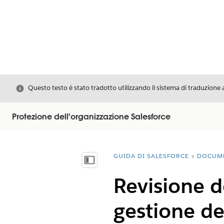
Chiudi
Questo testo è stato tradotto utilizzando il sistema di traduzione 
Protezione dell'organizzazione Salesforce
GUIDA DI SALESFORCE
DOCUM
Ti trovi qui:
Mostra sommario
Revisione d
gestione dei