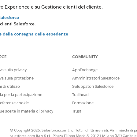
e Experience e su Gestione clienti del cliente.
Salesforce
clienti Salesforce.
 e della consegna delle esperienze
ce e Experience Delivery.
tenti guest
i utenti guest.
RCE
COMMUNITY
a sulla privacy
AppExchange
va sulla protezione
Amministratori Salesforce
IL PROBLEMA?
 di utilizzo
Sviluppatori Salesforce
orare!
da per la partecipazione
Trailhead
eferenze cookie
Formazione
ue scelte in materia di privacy
Trust
© Copyright 2026, Salesforce.com Inc. Tutti i diritti riservati. Vari marchi di pro
salesforce.com Italy S.r.l., Piazza Filippo Meda 5, 20121 Milano (MI) Capit