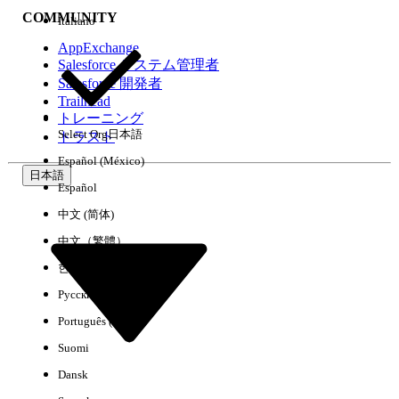
COMMUNITY
Italiano
AppExchange
Salesforce システム管理者
Salesforce 開発者
環境
Trailhead
トレーニング
Select Org
日本語
トラスト
Español (México)
日本語
Español
すべてクリア
完了
中文 (简体)
中文（繁體）
한국어
Русский
Português (Brasil)
Suomi
Dansk