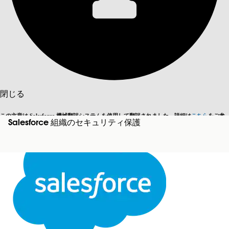
目次を表示
目次
検索
閉じる
この文章は Salesforce 機械翻訳システムを使用して翻訳されました。詳細は
こちら
をご参
Salesforce 組織のセキュリティ保護
英語に切り替える
今はしません
照ください。
閉じる
閉じる