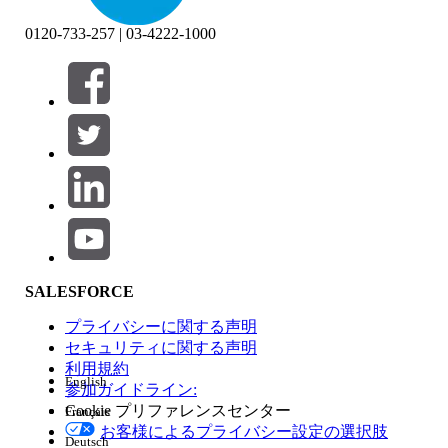
0120-733-257 | 03-4222-1000
絞り込み条件 (0)
絞り込み条件を選択
追加
製品エリア
SALESFORCE
機能の影響
プライバシーに関する声明
セキュリティに関する声明
利用規約
English
参加ガイドライン:
Cookie プリファレンスセンター
Français
エディション
お客様によるプライバシー設定の選択肢
Deutsch