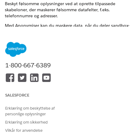
Beskyt følsomme oplysninger ved at oprette tilpassede
skabeloner, der maskerer følsomme datafelter, f.eks.
telefonnumre og adresser.
Med Anonymiser kan du maskere data, når du deler sandbox-
data med andre produktteams til udvikling, test eller
uddannelse. Du kan også udfylde tomme felter med entydige
syntetiske data. Anonymisering af data reducerer risikoen og
hjælper dit firma med at overholde overensstemmelse og
fortrolighedsbestemmelser.
1-800-667-6389
Kontrolnavn
Salesforce-sikkerhedskopier og gendan (tilføjelsesprogram) -
Anonymiser
SALESFORCE
Kontroller oversigt
Anonymiseringsfunktionen i Salesforce Backup og Recover
Erklæring om beskyttelse af
(eller den integrerede Anonymiser app) maskerer følsomme
personlige oplysninger
personligt identificerbare oplysninger i sandbox-
Erklæring om sikkerhed
sikkerhedskopier/genoprettelser og erstatter virkelige data
Vilkår for anvendelse
med falske værdier for at beskytte fortrolighed under test og