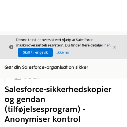
Denne tekst er oversat ved hjælp af Salesforce-
maskinoversættelsessystem. Du finder flere detaljer
her
.
Luk
Luk
Luk
Skift til engelsk
Ikke nu
Gør din Salesforce-organisation sikker
Indhold
Vis indholdsfortegnelse
Salesforce-sikkerhedskopier
og gendan
(tilføjelsesprogram) -
Anonymiser kontrol