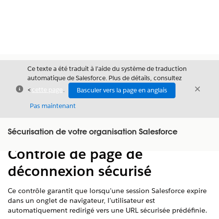
Ce texte a été traduit à l’aide du système de traduction
automatique de Salesforce. Plus de détails, consultez
Fermer
Ferme
<
cette page
.
Basculer vers la page en anglais
Fermer
Pas maintenant
Table des
Sécurisation de votre organisation Salesforce
Afficher la table des matières
matières
Contrôle de page de
déconnexion sécurisé
Ce contrôle garantit que lorsqu'une session Salesforce expire
dans un onglet de navigateur, l'utilisateur est
automatiquement redirigé vers une URL sécurisée prédéfinie.