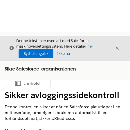
Denne teksten er oversatt med Salesforce
maskinoversettingssystem. Flere detaljer
her
.
Avslutt
Avslut
Avslutt
Bytt til engelsk
Ikke nå
Sikre Salesforce-organisasjonen
Innhold
Vis innholdsfortegnelse
Sikker avloggingssidekontroll
Denne kontrollen sikrer at når en Salesforce-økt utløper i en
nettleserfane, omdirigeres brukeren automatisk til en
forhåndsdefinert, sikker URL-adresse.