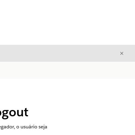
Fecha
Fechar
ogout
gador, o usuário seja