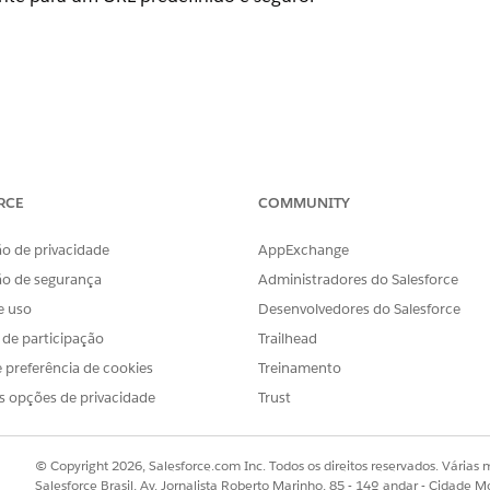
RL de logout
RCE
COMMUNITY
 logout de redirecionamento no seu navegador local
nfigurações da sessão, na seção Configurações da página d
o de privacidade
AppExchange
r o URL de logout de redirecionamento no navegador loca
ão de segurança
Administradores do Salesforce
e uso
Desenvolvedores do Salesforce
s de participação
Trailhead
 preferência de cookies
Treinamento
uando uma sessão do Salesforce expira em uma guia do nave
s opções de privacidade
Trust
do para um URL predefinido e seguro, geralmente o ponto d
ina de login padrão. Ao impor esse redirecionamento, a org
entidade, impedindo que usuários não autorizados acesse
© Copyright 2026, Salesforce.com Inc. Todos os direitos reservados. Várias m
tes no nível do Provedor de identidade.
Salesforce Brasil, Av. Jornalista Roberto Marinho, 85 - 14º andar - Cidade M