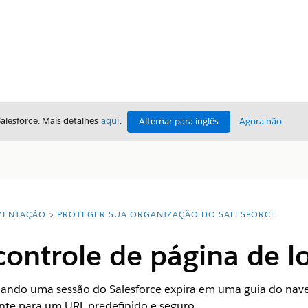
Salesforce. Mais detalhes
aqui
.
Alternar para inglês
Agora não
ENTAÇÃO
PROTEGER SUA ORGANIZAÇÃO DO SALESFORCE
controle de página de l
uando uma sessão do Salesforce expira em uma guia do nave
te para um URL predefinido e seguro.