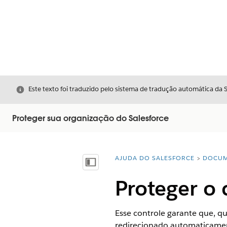
Fechar
Este texto foi traduzido pelo sistema de tradução automática da 
Proteger sua organização do Salesforce
AJUDA DO SALESFORCE
DOCUM
Você está aqui:
Mostrar índice
Proteger o 
Esse controle garante que, q
redirecionado automaticamen