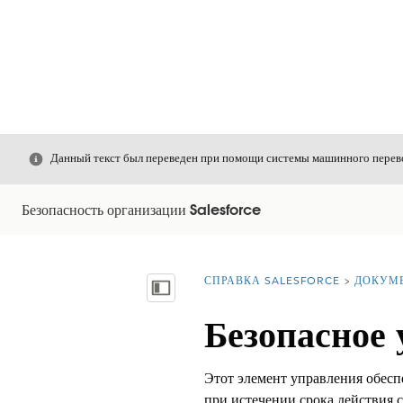
Закрыть
Данный текст был переведен при помощи системы машинного перево
Безопасность организации Salesforce
СПРАВКА SALESFORCE
ДОКУМ
Вы находитесь здесь:
Показать содержание
Безопасное
Этот элемент управления обесп
при истечении срока действия с