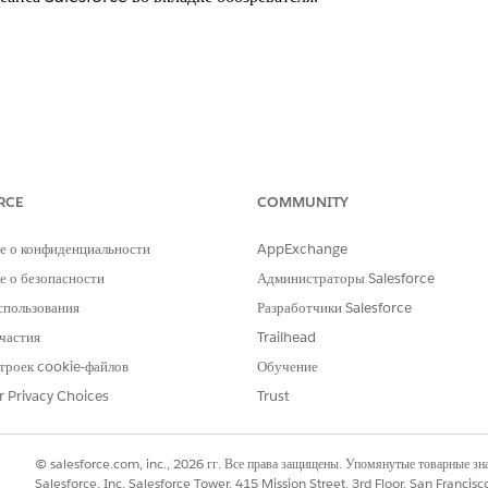
ия
е URL-адрес выхода
RCE
COMMUNITY
са выхода переадресации в локальном обозревателе
 разделе параметров страницы выхода введите
е о конфиденциальности
AppExchange
URL-адрес вых
кальном обозревателе
».
 о безопасности
Администраторы Salesforce
спользования
Разработчики Salesforce
частия
Trailhead
троек cookie-файлов
Обучение
ечивает автоматическое перенаправление пользователя по истече
r Privacy Choices
Trust
едопределенный безопасный URL-адрес (обычно конечную точку 
недряя эту переадресацию, организация обеспечивает глобальный
овторный доступ неавторизованных пользователей к среде посре
© salesforce.com, inc., 2026 гг. Все права защищены. Упомянутые товарные з
Salesforce, Inc. Salesforce Tower, 415 Mission Street, 3rd Floor, San Francis