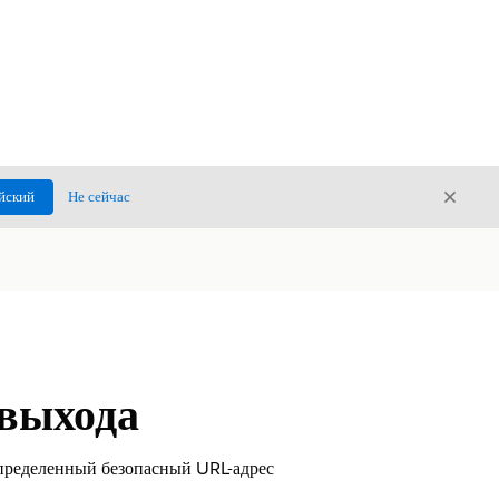
Закры
йский
Не сейчас
Закрыт
 выхода
определенный безопасный URL-адрес