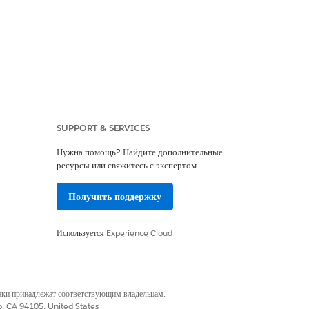
SUPPORT & SERVICES
Нужна помощь? Найдите дополнительные
и выберите «
Хранить URL-адрес
ода
ресурсы или свяжитесь с экспертом.
Получить поддержку
Используется
Experience Cloud
нии срока действия сеанса Salesforce
выхода единой регистрации) вместо
 выход во всей экосистеме
дством маркеров сеансов на уровне
наки принадлежат соответствующим владельцам.
co, CA 94105, United States