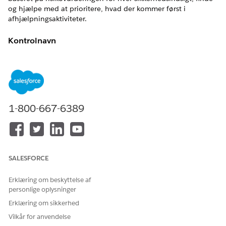
og hjælpe med at prioritere, hvad der kommer først i
afhjælpningsaktiviteter.
Kontrolnavn
Sikkerhedsindsigter - udvidelse af Sikkerhedscenter
(tilføjelsesprogram)
Kontroller oversigt
Automatiseret scoring og risikoprioriterede indsigter om
1-800-667-6389
Salesforce-sikkerhedstilstand, der hjælper med at identificere
forkert konfigurationer, overdreven adgang og mangler i
forhold til bedste fremgangsmåder og politikker.
Beskrivelse
SALESFORCE
Bruger Sikkerhedscenterudvidelsens sikkerhedsindsigter til at
Erklæring om beskyttelse af
evaluere organisationskonfiguration, dataklassificering og
personlige oplysninger
adgangsindstillinger, og tildeler derefter scores og kvalitative
Erklæring om sikkerhed
risikovurderinger for at fremhæve nøglerisici og
løsningsprioriteter.
Vilkår for anvendelse