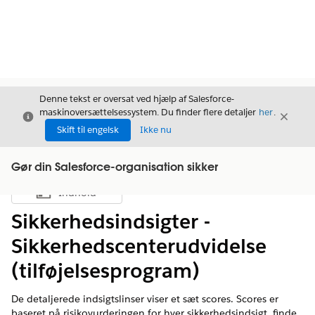
Denne tekst er oversat ved hjælp af Salesforce-
maskinoversættelsessystem. Du finder flere detaljer
her
.
Luk
Luk
Luk
Skift til engelsk
Ikke nu
Gør din Salesforce-organisation sikker
Indhold
Vis indholdsfortegnelse
Sikkerhedsindsigter -
Sikkerhedscenterudvidelse
(tilføjelsesprogram)
De detaljerede indsigtslinser viser et sæt scores. Scores er
baseret på risikovurderingen for hver sikkerhedsindsigt, finde