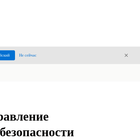
Закры
йский
Не сейчас
Закрыт
равление
безопасности