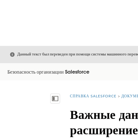
Закрыть
Данный текст был переведен при помощи системы машинного перево
Безопасность организации Salesforce
СПРАВКА SALESFORCE
ДОКУМ
Вы находитесь здесь:
Показать содержание
Важные данн
расширением