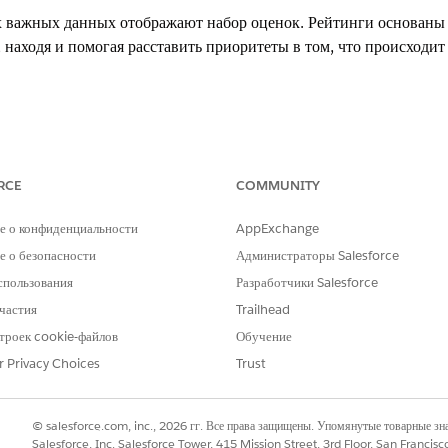
 важных данных отображают набор оценок. Рейтинги основаны н
 находя и помогая расставить приоритеты в том, что происходит
- Расширение центра безопасности (надстройка)
RCE
COMMUNITY
е о конфиденциальности
AppExchange
итетные с точки зрения риска важные данные о состоянии безоп
 о безопасности
Администраторы Salesforce
ьные конфигурации, чрезмерный доступ и пробелы в рекомендац
спользования
Разработчики Salesforce
частия
Trailhead
троек cookie-файлов
Обучение
езопасности расширения центра безопасности для оценки конфи
r Privacy Choices
Trust
потом назначает оценки и качественные рейтинги рисков для вы
© salesforce.com, inc., 2026 гг. Все права защищены. Упомянутые товарные з
Salesforce, Inc. Salesforce Tower, 415 Mission Street, 3rd Floor, San Francis