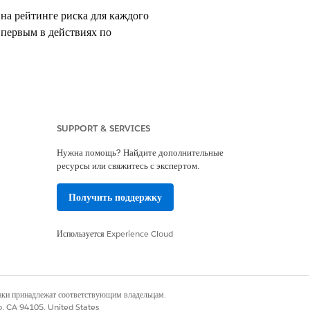
а рейтинге риска для каждого
 первым в действиях по
SUPPORT & SERVICES
Нужна помощь? Найдите дополнительные
ресурсы или свяжитесь с экспертом.
асности Salesforce, которые
иях и политиках.
Получить поддержку
Используется
Experience Cloud
гурации организации, классификации
деления ключевых рисков и
наки принадлежат соответствующим владельцам.
co, CA 94105, United States