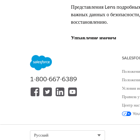
Представления Lens подробных
важных данных о безопасности,
восстановлению.
Управление именем
Важные данные о безопасности 
SALESFO
Общие сведения о контроле
Положени
1-800-667-6389
Автоматическая оценка и приор
Положение
помогают определить неправил
Условия и
Правила у
Описание
Центр нас
Использует важные данные о б
You
данных и параметров доступа, 
приоритетов исправления.
Select Org
Русский