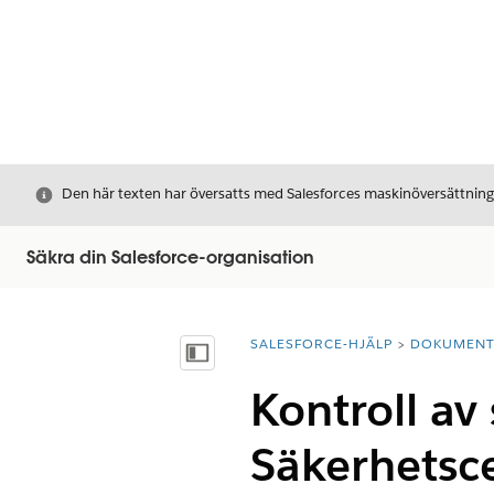
Stäng
Den här texten har översatts med Salesforces maskinöversättnin
Säkra din Salesforce-organisation
SALESFORCE-HJÄLP
DOKUMEN
Du är här:
Visa innehållsförteckning
Kontroll av 
Säkerhetscen