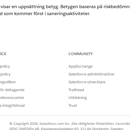
a visar en uppsättning betyg. Betygen baseras på riskbedömnin
vad som kommer först i saneringsaktiviteter.
ertillägg (tillägg)
RCE
COMMUNITY
h riskprioriterade insikter om Salesforces säkerhetsstatus so
policy
AppExchange
en åtkomst och luckor jämfört med rekommenderade metoder 
policy
Salesforce-administratörer
gsvillkor
Salesforce-utvecklare
 för deltagande
Trailhead
referenscenter
Utbildning
gets säkerhetsinsikter för att utvärdera organisationskonfig
lar sedan betyg och kvalitativa riskvärderingar för att lyfta fr
 integritetsval
Trust
© Copyright 2026, Salesforce.com Inc. Alla rättigheter förbehålles. Varumärk
on
SFDC SWEDEN AB, Klarabergsviadukten 63, 111 64 Stockholm, Sweden