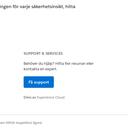
gen för varje säkerhetsinsikt, hitta
SUPPORT & SERVICES
Behöver du hjälp? Hitta fler resurser eller
m hjälper till att identifiera
kontakta en expert.
och policyer.
Få support
Drivs av
Experience Cloud
uration, dataklassificering och
am viktiga risker och prioriteter för
en tillhör respektive ägare.