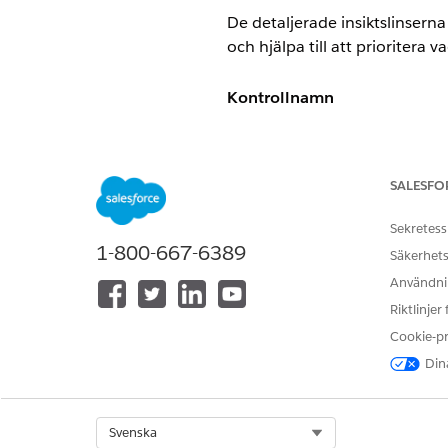
De detaljerade insiktslinsern
och hjälpa till att prioritera 
Kontrollnamn
Säkerhetsinsikt - Säkerhetscent
Kontrollöversikt
SALESFO
Automatiserad betygsättning oc
Sekretess
1-800-667-6389
felkonfigurationer, överdriv
Säkerhets
Användnin
Beskrivning
Riktlinjer
Cookie-p
Använder säkerhetscentertilläg
åtkomstinställningar och tillde
Dina
att åtgärda dem.
Select Org
Svenska
Rekommenderad konfigurati