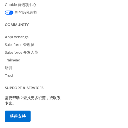
Cookie 首选项中心
业务影响
您的隐私选择
减少审计和违约响应工作，支持监管报告，并更有效地确定补救和
安全技术债务工作的优先级，降低整体运营和合规风险。
COMMUNITY
安全风险（如果未配置）
AppExchange
缺少数据见解的定性风险评级，风险优先级不一致，以及检测和关
Salesforce 管理员
注高风险错误配置或访问模式的能力降低。
Salesforce 开发人员
Trailhead
威胁场景
培训
配置错误或缺少数据分类无法识别和保护敏感数据，允许未经授权
Trust
访问重要信息。
SUPPORT & SERVICES
估计的 CVSS 得分范围
需要帮助？查找更多资源，或联系
高 (7.0–8.9)。
专家。
风险影响注意事项
获得支持
当对错误配置和过度访问的可见性受到限制时，风险就会增加，这
可能会影响整体安全状况。