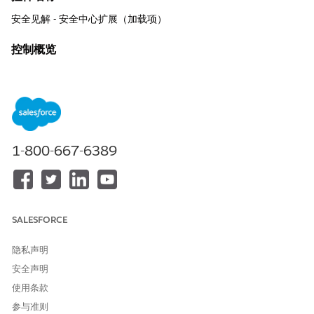
安全见解 - 安全中心扩展（加载项）
控制概览
关于 Salesforce 安全状况的自动评分和风险优先级见解，有助于识
别错误配置、过度访问以及与最佳实践和政策的差距。
描述
使用安全中心扩展的安全见解评估组织配置、数据分类和访问设
1-800-667-6389
置，然后分配分数和定性风险评级，以突出显示关键风险和补救优
先级。
推荐配置
SALESFORCE
为每个见解定义定性风险评级和阈值分数，将它们与贵公司的风险
容忍度保持一致，并为每个镜头或见解类别设置目标分数。
隐私声明
安全影响
安全声明
提高了对错误配置和过度特权访问的可见性，降低了数据泄露或违
使用条款
反策略的可能性，并支持保持最低权限和合规的安全状况。
参与准则