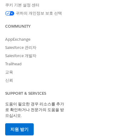
쿠키 기본 설정 센터
활성화되지 않은 경우 외부 시스템은 토큰 유효성을 확인하기 위해
귀하의 개인정보 보호 선택
모든 요청에 대해 Salesforce 검사 끝점에 대한 상태 콜아웃을 수행
해야 하며, 이는 대기 시간을 늘리고 인가에 대한 실시간 가용성에
COMMUNITY
대한 종속성을 만듭니다.
AppExchange
위협 시나리오
Salesforce 관리자
외부 자원 서버는 네트워크 파티션 중에 레거시 불투명 토큰의 무결
Salesforce 개발자
성 또는 범위를 독립적으로 확인할 수 없으므로 장애 열기 논리가
잘못 구현된 경우 서비스가 완전히 중단되거나 무단 요청이 잠재적
Trailhead
으로 처리될 수 있습니다.
교육
신뢰
예상 CVSS 점수 범위
높음(7.0~8.9)
SUPPORT & SERVICES
도움이 필요한 경우 리소스를 추가
위험 영향 고려 사항
로 확인하거나 전문가의 도움을 받
고분포화된 아키텍처에서 불투명 토큰을 사용하면 처리 오버헤드가
으십시오.
증가하고 표준 JWT 클레임을 기반으로 세분화된 현지 인가 확인을
수행할 수 있는 외부 마이크로서비스의 기능이 제한됩니다.
지원 받기