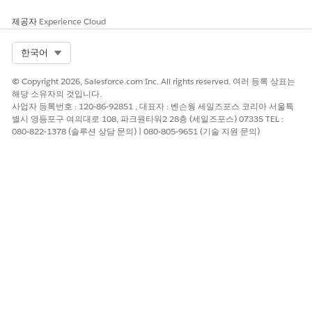
위험이 높은 경우
제공자
Experience Cloud
대용량 멀티 클라우드 환경에서는 지속적인 백채널 검사 호출의 대
기 시간이 응용 프로그램 성능을 저하하고 인가 서버를 서비스 거부
Select Org
한국어
조건에 노출시킬 수 있습니다.
© Copyright 2026, Salesforce.com Inc. All rights reserved. 여러 등록 상표는
낮은 위험 시기
해당 소유자의 것입니다.
사업자 등록번호 : 120-86-92851 , 대표자 : 벤슨웡 세일즈포스 코리아 서울특
시나리오는 자원 서버와 권한 부여 서버가 같은 신뢰할 수 있는 네
별시 영등포구 여의대로 108, 파크원타워2 28층 (세일즈포스) 07335 TEL :
트워크 내에 있고 토큰 검사의 오버헤드가 무시되는 간단한 단독 통
080-822-1378 (솔루션 상담 문의) | 080-805-9651 (기술 지원 문의)
합의 경우의 위험을 낮춥니다.
비즈니스 및 통합 고려 사항
JWT 기반 토큰을 활성화하면 표준화된 상태가 없는 토큰이 필요한
최신 API 게이트웨이 및 플랫폼 외부 서비스와의 호환성이 향상되
지만 서명 확인을 위해 해당 시스템에서 공개 키를 관리해야 합니
다.
권장 수정
외부 클라이언트 앱의 OAuth 설정으로 이동하여 확인란을 선택하
여 명명된 사용자에 대해 JSON 웹 토큰(JWT) 기반 액세스 토큰을