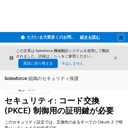
ただいま大変多くのお問い合わせをいただいており、ご連絡までにお時間を頂戴しております
続きを読む
Clo
この文章は Salesforce 機械翻訳システムを使用して翻訳
されました。詳細は
こちら
をご参照ください。
閉じる
閉じ
閉じる
英語に切り替える
今はしません
Salesforce 組織のセキュリティ保護
目次
目次を表示
セキュリティ: コード交換
(PKCE) 制御用の証明鍵が必要
このセキュリティ設定では、互換性のあるすべての OAuth 2 で暗
号ハンドシェイクが必須です。