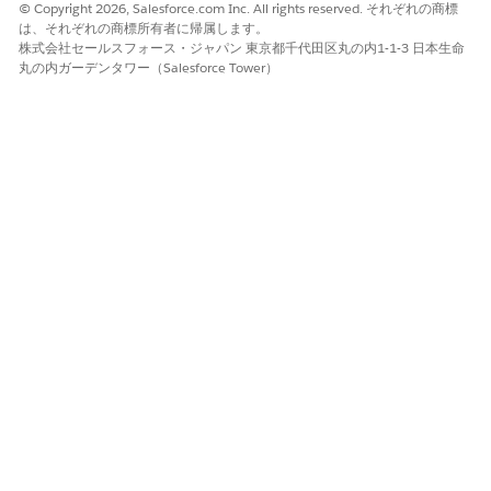
© Copyright 2026, Salesforce.com Inc. All rights reserved. それぞれの商標
より高いリスク
は、それぞれの商標所有者に帰属します。
株式会社セールスフォース・ジャパン 東京都千代田区丸の内1-1-3 日本生命
ネイティブモバイルアプリケーションや単一ページ Web アプリケ
丸の内ガーデンタワー（Salesforce Tower）
ーション (SPA) などの公開クライアントでは、クライアントの秘
密を安全に保存できず、トラフィックのリダイレクトが監視可能
な環境で頻繁に動作するため、リスクは高くなります。
低リスク
必須のクライアントの秘密をすでに適用し、厳格に隔離されたネ
ットワーク境界内で業務を行うセキュアなバックエンドサーバー
で機密クライアントを排他的に使用する組織の場合は、リスクが
低くなります。
ビジネスと統合に関する考慮事項
サポートされるすべてのフローでこの要件を有効にするには、す
べての統合クライアントアプリケーションで S256 変換方法がサ
ポートされ、トランザクションごとに一意の高エントロピー文字
列が管理されている必要があります。
推奨される修復