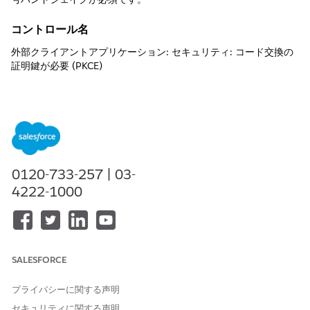
コントロール名
外部クライアントアプリケーション: セキュリティ: コード交換の
証明鍵が必要 (PKCE)
推奨設定
サポートされる認証フローのコード交換用プルーフキー (PKCE) 拡
張が必要。
制御の概要
0120-733-257 | 03-
このセキュリティ設定では、すべての互換性のある OAuth 2.0 許
4222-1000
可種別で暗号化ハンドシェイクが必須です。クライアントは、最
初の要求時にハッシュコードチャレンジを送信し、トークン交換
時にプレーンテキストコード検証を送信して、要求を特定のクラ
イアントインスタンスにバインドします。
SALESFORCE
設定されていない場合のセキュリティリスク
プライバシーに関する声明
サポートされているすべてのフローで PKCE を適用しない場合、
認証サーバーには元の通話者の ID を検証する技術的なメカニズム
セキュリティに関する声明