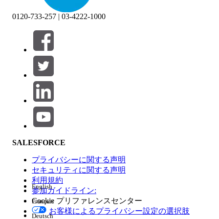
0120-733-257 | 03-4222-1000
絞り込み条件 (0)
絞り込み条件を選択
追加
製品エリア
SALESFORCE
機能の影響
プライバシーに関する声明
セキュリティに関する声明
利用規約
English
参加ガイドライン:
Cookie プリファレンスセンター
Français
エディション
お客様によるプライバシー設定の選択肢
Deutsch