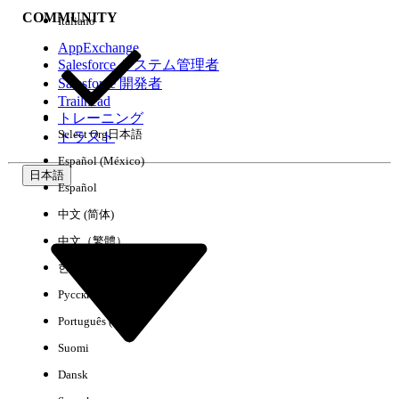
COMMUNITY
Italiano
AppExchange
Salesforce システム管理者
Salesforce 開発者
環境
Trailhead
トレーニング
Select Org
日本語
トラスト
Español (México)
日本語
Español
すべてクリア
完了
中文 (简体)
中文（繁體）
한국어
Русский
Português (Brasil)
Suomi
Dansk