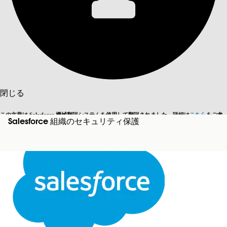
目次を表示
目次
検索
閉じる
この文章は Salesforce 機械翻訳システムを使用して翻訳されました。詳細は
こちら
をご参
Salesforce 組織のセキュリティ保護
英語に切り替える
今はしません
照ください。
閉じる
閉じる