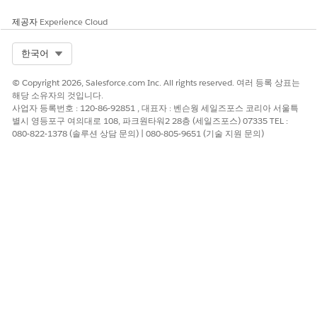
낮은 위험 시기
제공자
Experience Cloud
회사에서 통합 사용자에 대해 엄격한 IP 주소 제한을 적용하고 빈번
한 대화형 재인증이 필요한 단기간 새로 고침 토큰을 사용하는 경우
Select Org
한국어
비즈니스 및 통합 고려 사항
© Copyright 2026, Salesforce.com Inc. All rights reserved. 여러 등록 상표는
해당 소유자의 것입니다.
이 요구 사항을 활성화하면 백엔드 서버에서 암호가 보호되지만 모
사업자 등록번호 : 120-86-92851 , 대표자 : 벤슨웡 세일즈포스 코리아 서울특
바일 또는 단일 페이지 응용 프로그램과 같은 공개 클라이언트가 안
별시 영등포구 여의대로 108, 파크원타워2 28층 (세일즈포스) 07335 TEL :
전한 프록시 없이 세션을 바로 새로 고칠 수 없습니다.
080-822-1378 (솔루션 상담 문의) | 080-805-9651 (기술 지원 문의)
권장 수정
외부 클라이언트 앱의 OAuth 설정으로 이동하고 확인란을 선택하
여 새로 고침 토큰 플로에 클라이언트 암호를 요구합니다.
보안 상태 검토 지침
보안 상태 검토는 클라이언트 암호를 새로 고침 작업에 필수로 사용
하는 것이 중요한 심층적인 방어 표준으로 식별되므로, 해당 비공개
응용 프로그램 자격 증명이 없으면 도난된 전달자 토큰을 무기화할
수 없습니다.