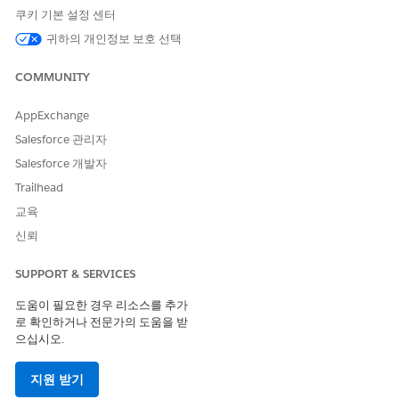
위협 시나리오
쿠키 기본 설정 센터
귀하의 개인정보 보호 선택
공격자는 로컬 장치 또는 응용 프로그램 로그에서 지속적인 새로 고
침 토큰을 추출하고, 끝점에서 응용 프로그램의 비공개 자격 증명을
COMMUNITY
확인하지 않으므로 자체 인프라에서 새 액세스 토큰을 프로그래밍
방식으로 생성합니다.
AppExchange
예상 CVSS 점수 범위
Salesforce 관리자
Salesforce 개발자
높음(7.0~8.9)
Trailhead
위험 영향 고려 사항
교육
암호 없는 새로 고침 주기를 허용하면 사용자의 초기 로그인 세션이
신뢰
만료된 후에도 활성 상태를 유지하는 지속적이고 감지되지 않는 데
이터 추출 및 무단 계정 액세스가 가능합니다.
SUPPORT & SERVICES
도움이 필요한 경우 리소스를 추가
위험이 높은 경우
로 확인하거나 전문가의 도움을 받
응용 프로그램에서 RTR(새로 고침 토큰 순환)을 구현하지 않거나
으십시오.
새로 고침 토큰의 수명은 무기한인 경우 공격자에게 영구 백도어를
제공합니다.
지원 받기