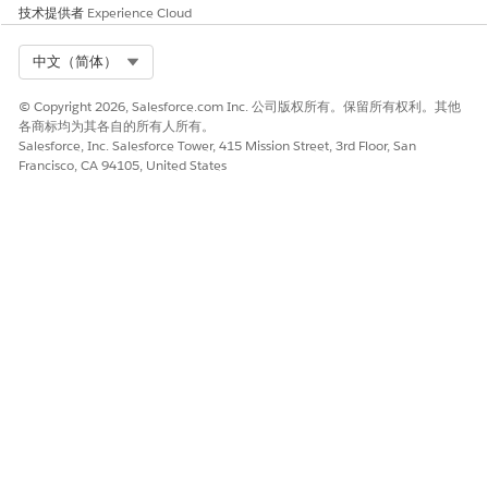
技术提供者
Experience Cloud
架构能够安全地存储和传输密码，而不会将其暴露给客户端浏览
器。
Select Org
中文（简体）
建议的补救措施
© Copyright 2026, Salesforce.com Inc. 公司版权所有。保留所有权利。其他
转到外部客户端应用程序的 OAuth 设置，并选中要求 Web 服务器
各商标均为其各自的所有人所有。
流使用客户端密码的复选框。
Salesforce, Inc. Salesforce Tower, 415 Mission Street, 3rd Floor, San
Francisco, CA 94105, United States
安全健康审查指导
安全运行状况审查将强制使用服务器端流的客户端密码确定为基本
的防御深度标准，因此如果没有辅助的专用凭据，敏感授权代码不
会被武器化。
另请参阅：
配置外部客户端应用程序 OAuth 设置
本文章是否解决您的问题？
请与我们共享您的想法，以便我们进行改进！