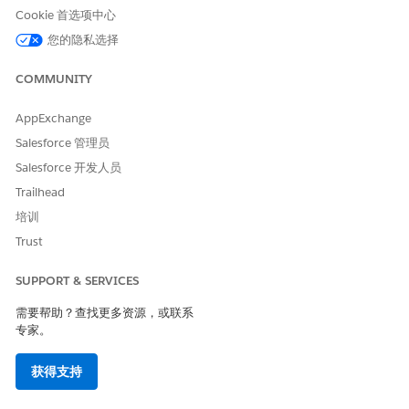
Cookie 首选项中心
估计的 CVSS 得分范围
您的隐私选择
高 (7.0–8.9)。
COMMUNITY
风险影响注意事项
AppExchange
允许无秘密 Web 服务器流允许广泛的会话劫持和未经授权的数据访
问，因为请求应用程序的身份在令牌交换期间永远不会经过加密或
Salesforce 管理员
管理验证。
Salesforce 开发人员
Trailhead
高风险
培训
如果应用程序托管在共享域上或使用未加密的重定向 URI，则攻击
Trust
者会提供多个向量来观察和窃取传输中的授权代码。
SUPPORT & SERVICES
低风险
需要帮助？查找更多资源，或联系
如果应用程序已经为每个事务强制实施代码交换验证密钥 (PKCE)，
专家。
因为这会将授权代码绑定到攻击者未知的高熵验证器。
获得支持
业务和集成注意事项
启用此要求可确保密码在后端服务器上受到保护，但要求应用程序