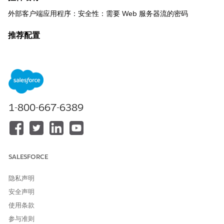
外部客户端应用程序：安全性：需要 Web 服务器流的密码
推荐配置
需要 Web 服务器流的密码。
控制概览
此安全设置要求 Web 服务器或应用程序必须向 Salesforce 提供唯
一的客户端密码，以完成访问令牌的授权代码交换。
1-800-667-6389
安全风险（如果未配置）
如果没有所需的密码，Web 服务器流仅依赖于授权代码，该代码可
以通过浏览器历史、引用者标题或日志文件截取，然后由未经授权
SALESFORCE
的操作者为会话交换。
威胁场景
隐私声明
安全声明
攻击者从用户的重定向 URI 获取有效的授权代码，并成功模拟应用
程序请求访问令牌，因为 Salesforce 端点不需要辅助服务器端身份
使用条款
验证。
参与准则