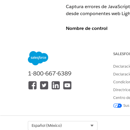
Captura errores de JavaScript
desde componentes web Ligh
Nombre de control
Configuración de monitoreo d
Descripción general de contr
SALESFO
Captura errores de JavaScript
Declaraci
1-800-667-6389
desde componentes web Light
Declaraci
fallos de la aplicación fronten
Condicio
Directric
Descripción
Centro de
Cuando se activa, Lightning L
Sus
eventos del ciclo de vida de 
usuario que afectan a los cont
Select Org
Español (México)