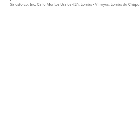
Salesforce, Inc. Calle Montes Urales 424, Lomas - Virreyes, Lomas de Chap
e configuración de Event Monitoring, active
Activar Lightnin
a LWC y establecen niveles de registro (ERR
ing__Logger
onentes.
cliente (XSS, manipulación de DOM), controles de seguridad 
nticación invisibles solo para el registro del lado del servidor
as de Lightning Experience, mejora la fiabilidad de la aplica
rfaz de usuario que bloquean flujos de trabajo críticos.
tá configurado
eventos de componente Lightning en la interfaz de usuario c
icación.