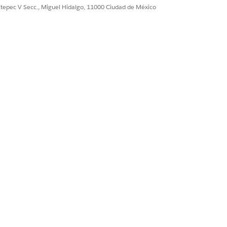
ultepec V Secc., Miguel Hidalgo, 11000 Ciudad de México
g Logger Events
. Los desarrolladores
OR, WARN, INFO, DEBUG) a través
dañados en interfaces de usuario
.
ción y reduce los tickets de
rea puntos ciegos para ataques del