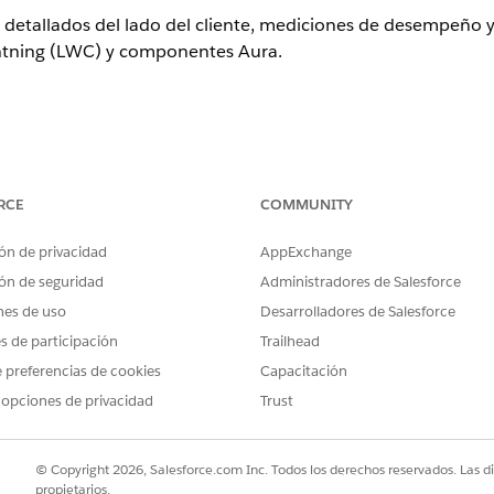
 detallados del lado del cliente, mediciones de desempeño y
tning (LWC) y componentes Aura.
e eventos (Seleccione 'Activar eventos Lightning Logger')
ol
RCE
COMMUNITY
 detallados del lado del cliente, mediciones de desempeño y
ón de privacidad
AppExchange
ning (LWC) y componentes Aura, proporcionando visibilida
ón de seguridad
Administradores de Salesforce
d.
nes de uso
Desarrolladores de Salesforce
es de participación
Trailhead
 preferencias de cookies
Capacitación
ogger registra llamadas console.log() del navegador, excepci
 opciones de privacidad
Trust
LWC en Archivos de registro de eventos; esencial para diagnos
roles de seguridad o flujos de trabajo de usuarios.
© Copyright 2026, Salesforce.com Inc. Todos los derechos reservados. Las d
propietarios.