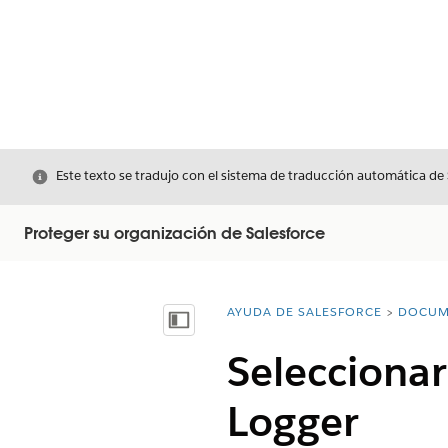
Cerrar
Este texto se tradujo con el sistema de traducción automática de
Proteger su organización de Salesforce
AYUDA DE SALESFORCE
DOCUM
Usted está aquí:
Mostrar índice de materias
Seleccionar
Logger