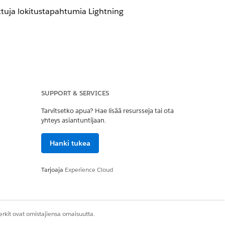
ettuja lokitustapahtumia Lightning
SUPPORT & SERVICES
Tarvitsetko apua? Hae lisää resursseja tai ota
utettuja lokitustapahtumia Lightning
yhteys asiantuntijaan.
isiin.
Hanki tukea
Tarjoaja
Experience Cloud
ättömiä poikkeuksia, verkkovirheitä
iittymän ongelmien
rkit ovat omistajiensa omaisuutta.