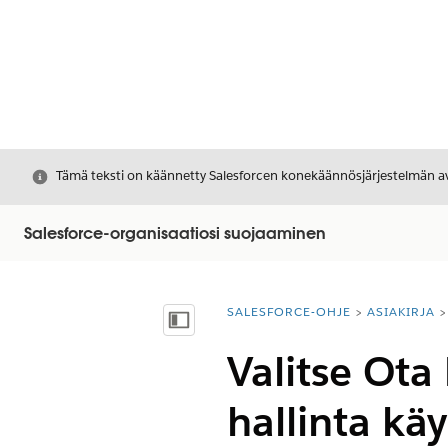
Sulje
Tämä teksti on käännetty Salesforcen konekäännösjärjestelmän avu
Salesforce-organisaatiosi suojaaminen
SALESFORCE-OHJE
ASIAKIRJA
Olet tässä:
Näytä sisällysluettelo
Valitse Ota
hallinta kä