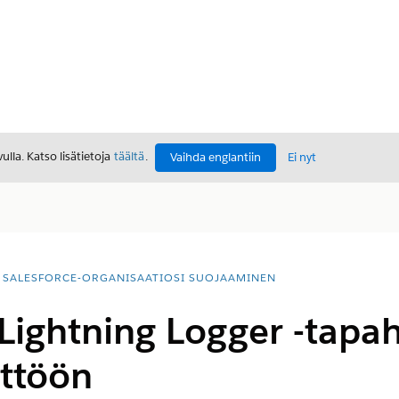
lla. Katso lisätietoja
täältä
.
Vaihda englantiin
Ei nyt
SALESFORCE-ORGANISAATIOSI SUOJAAMINEN
 Lightning Logger -tap
yttöön