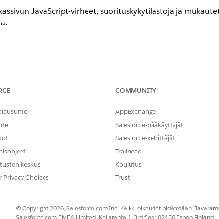
kassivun JavaScript-virheet, suorituskykytilastoja ja mukaut
a.
valitse 'Ota Lightning Logger -tapahtumat käyttöön')
RCE
COMMUNITY
iakassivun JavaScript-virheitä, suorituskykytilastoja ja muka
alausunto
AppExchange
tarjotakseen näkyvyyttä sovelluksen toimintatapaan ja virhe
ote
Salesforce-pääkäyttäjät
dot
Salesforce-kehittäjät
misohjeet
Trailhead
tusten keskus
Koulutus
ssä, se tallentaa selaimen console.log()-kutsuja, käsittelem
 tapahtumalokitiedostoihin, mikä on välttämätöntä käyttöl
r Privacy Choices
Trust
tavat suojausasetuksiin tai käyttäjien työnkulkuihin.
© Copyright 2026, Salesforce.com Inc. Kaikki oikeudet pidätetään. Tavarame
Salesforce.com EMEA Limited, Keilaranta 1, 3rd floor 02150 Espoo Finland