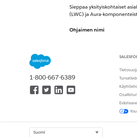
Sieppaa yksityiskohtaiset asia
(LWC) ja Aura-komponenteist
Ohjaimen nimi
Event Monitoring -asetukset (
Ohjauksen yleiskatsaus
SALESFO
Tallentaa yksityiskohtaisia as
Tietosuoj
1-800-667-6389
(LWC) ja Aura-komponenteista 
Turvatied
Käyttöeh
Kuvaus
Osallistu
Evästease
Kun Lightning Logger on käytö
ja LWC-elinkaaren tapahtumia
You
diagnosoimiseksi, jotka vaikut
Select Org
Suomi
Suositeltu kokoonpano