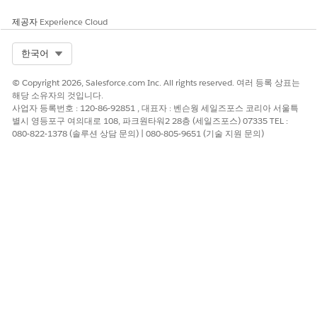
악성 JavaScript injection, 손상된 MFA 프롬프트, 사용자 정의 구
제공자
Experience Cloud
성 요소 권한 에스컬레이션 취약점, DOM 기반 XSS는 서버측 감지
없이 작동하며, 사용자는 보안 제어 우회를 마스킹하는 자동 실패를
Select Org
한국어
경험합니다.
© Copyright 2026, Salesforce.com Inc. All rights reserved. 여러 등록 상표는
예상 CVSS 점수 범위
해당 소유자의 것입니다.
사업자 등록번호 : 120-86-92851 , 대표자 : 벤슨웡 세일즈포스 코리아 서울특
중요(9.0~10.0)
별시 영등포구 여의대로 108, 파크원타워2 28층 (세일즈포스) 07335 TEL :
080-822-1378 (솔루션 상담 문의) | 080-805-9651 (기술 지원 문의)
위험 영향 고려 사항
사용자 지정 Lightning 앱, Experience Cloud 포털 또는
CPQ/Service Cloud 콘솔에 적합합니다. 오버헤드가 최소하지만
진단 가치가 높습니다.
위험이 높은 경우
대규모 사용자 정의 LWC/Aura 개발, 외부 Experience Cloud 사용
자, iframe/portals에 포함된 Salesforce 또는 보안 워크플로가 있
는 복잡한 콘솔 앱
낮은 위험 시기