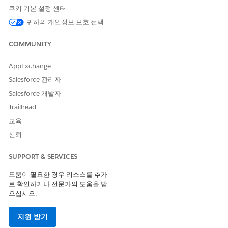
이벤트 모니터링 설정 설정 페이지에서
Lightning Logger 이벤트
쿠키 기본 설정 센터
활성화
를 설정합니다. 개발자는 구성 요소 구성을 통해
lightning
귀하의 개인정보 보호 선택
모듈을 LWC에 추가하고 로그 수준(ERROR, WARN,
__Logger
INFO, DEBUG)을 설정합니다.
COMMUNITY
보안 영향
AppExchange
클라이언트측 공격(XSS, DOM 조작), 사용자 정의 UI의 손상된 보
Salesforce 관리자
안 제어, 서버측 로깅에만 표시되지 않는 인증 실패를 표시합니다.
Salesforce 개발자
Trailhead
비즈니스 영향
교육
Lightning Experience 문제 해결을 가속화하고 애플리케이션의 신
신뢰
뢰성을 향상하며 중요 워크플로를 차단하는 UI 장애로 인한 지원 티
켓을 줄입니다.
SUPPORT & SERVICES
구성되지 않은 경우 보안 위험
도움이 필요한 경우 리소스를 추가
로 확인하거나 전문가의 도움을 받
UI에서 Lightning 구성 요소 이벤트 로깅을 비활성화하면 클라이언
으십시오.
트측 공격 및 응용 프로그램 실패에 대한 블라인드 스팟이 생성됩니
다.
지원 받기
위협 시나리오