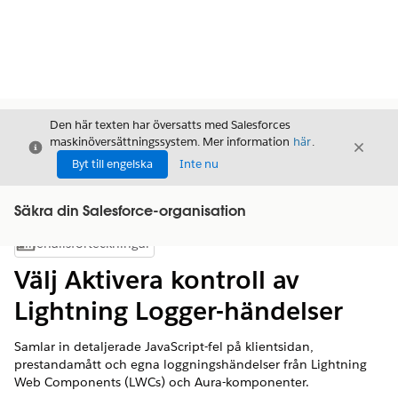
Den här texten har översatts med Salesforces
maskinöversättningssystem. Mer information
här
.
Stäng
Stäng
Stäng
Byt till engelska
Inte nu
Säkra din Salesforce-organisation
Innehållsförteckningar
Visa innehållsförteckning
Välj Aktivera kontroll av
Lightning Logger-händelser
Samlar in detaljerade JavaScript-fel på klientsidan,
prestandamått och egna loggningshändelser från Lightning
Web Components (LWCs) och Aura-komponenter.