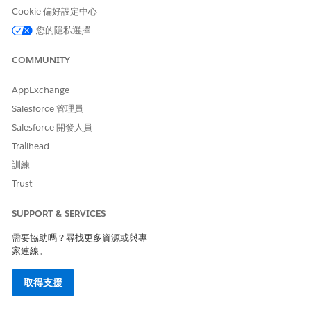
Cookie 偏好設定中心
顯示用戶端攻擊 (XSS、DOM 操作)、自訂 UI 中的安全性控制中斷,
以及僅伺服器端記錄看不見的驗證失敗。
您的隱私選擇
業務影響
COMMUNITY
加速疑難排解 Lightning Experience 問題、改善應用程式的可靠
AppExchange
性,並減少封鎖重要工作流程之 UI 失敗的支援票證。
Salesforce 管理員
未設定安全性風險
Salesforce 開發人員
Trailhead
在 UI 中停用 Lightning 元件事件的記錄,會為用戶端攻擊和應用程
式失敗建立盲點。
訓練
Trust
威脅情況
SUPPORT & SERVICES
惡意 JavaScript 插入、中斷的 MFA 提示、自訂元件權限升級漏洞,
以及 DOM 型 XSS 在未經伺服器端偵測的情況下運作;使用者會遇到
需要協助嗎？尋找更多資源或與專
隱藏安全性控制略過的無訊息失敗。
家連線。
估計 CVSS 分數範圍
取得支援
嚴重 (9.0–10.0)。