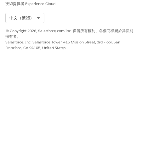
技術提供者
Experience Cloud
風險影響考量事項
對於自訂 Lightning 應用程式、Experience Cloud 入口網頁或
Select Org
中文（繁體）
CPQ/Service Cloud 主控台而言至關重要;額外成本最小,但診斷值
高。
© Copyright 2026, Salesforce.com Inc. 保留所有權利。各個商標屬於其個別
擁有者。
Salesforce, Inc. Salesforce Tower, 415 Mission Street, 3rd Floor, San
風險愈高時機
Francisco, CA 94105, United States
高自訂 LWC/Aura 開發、外部 Experience Cloud 使用者、內嵌在
iframes/portals 中的 Salesforce,或具有安全性工作流程的複雜主
控台應用程式。
低度風險時機
Pure Classic Experience、無自訂元件、僅限停用 Lightning 的內
部使用者。
業務與整合考量事項
儲存影響最小 (低於 ELF 總數的 1%);請與「錯誤記錄」整合,以自
動警示重大失敗。
安全性健康檢閱指南