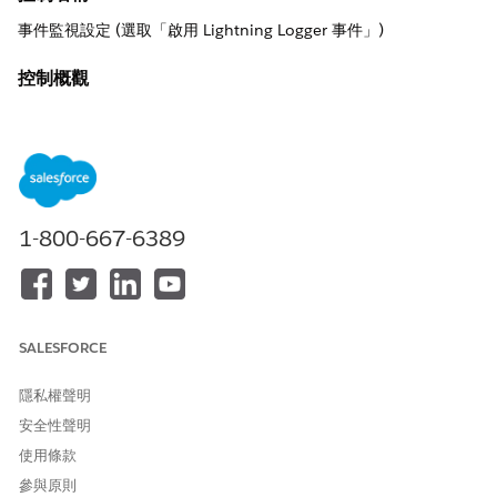
事件監視設定 (選取「啟用 Lightning Logger 事件」)
控制概觀
從 Lightning Web 元件 (LWC) 和 Aura 元件中捕獲詳細的用戶端
JavaScript 錯誤、效能度量和自訂記錄事件,以提供前端應用程式行
為和失敗的可視性。
描述
1-800-667-6389
啟用時,Lightning Logger 會將瀏覽器 console.log() 呼叫、未處理
的例外狀況、網路失敗和 LWC 生命週期事件記錄到「事件記錄
檔」,這對診斷影響安全性控制項或使用者工作流程的 UI 問題至關
重要。
SALESFORCE
建議組態
在「事件監視設定設定」頁面上,開啟「
啟用 Lightning 記錄事
隱私權聲明
件
」。開發人員會透過元件組態將
模組新增
lightning__Logger
安全性聲明
至 LWC,並設定記錄層級 (ERROR、WARN、INFO、DEBUG)。
使用條款
安全性影響
參與原則