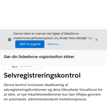
Denne tekst er oversat ved hjælp af Salesforce-
maskinoversættelsessystem. Du finder flere detaljer
her
.
Luk
Luk
Luk
Skift til engelsk
Ikke nu
Gør din Salesforce-organisation sikker
Indhold
Vis indholdsfortegnelse
Selvregistreringskontrol
Denne kontrol involverer deaktivering af
selvregistreringsfunktionen og dens tilknyttede Visualforce for
at sikre, at nye lokalitetsmedlemmer kun kan tilføjes gennem
en autoriseret, administratorstyret invitationsproces.