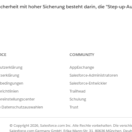
sicherheit mit hoher Sicherung besteht darin, die "Step-up-A
itzungssicherheit mit hoher Sicherung
RCE
COMMUNITY
eite "Überprüfung identifizieren" im Abschnitt "Richtlinien a
utzerklärung
AppExchange
ung für diese:
tserklärung
Salesforce-Administratoren
bedingungen
Salesforce-Entwickler
euert den Zugriff auf Berichte und Dashboards. Diese Einstellung ste
hte und Dashboards zur Verfügung. Sie können diese Einstellung an 
richtlinien
Trailhead
erwalten
: Steuert den Zugriff auf die Seite "Authentifizierungsanbiet
reinstellungscenter
Schulung
".
e Datenschutzauswahlen
Trust
 den Zugriff auf die Setup-Seite "Zertifikat- und Schlüsselverwaltung
katobjekt.
endungen
: Steuert den Zugriff auf die Setup-Seiten für verbunde
© Copyright 2026, Salesforce.com Inc. Alle Rechte vorbehalten. Die versch
Salesforce.com Germany GmbH, Erika-Mann-Str. 31, 80636 München, Deut