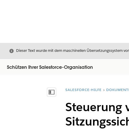
Schließen
Dieser Text wurde mit dem maschinellen Übersetzungssystem von S
Schützen Ihrer Salesforce-Organisation
SALESFORCE-HILFE
DOKUMENT
Sie befinden sich hier:
Inhalt anzeigen
Steuerung v
Sitzungssic