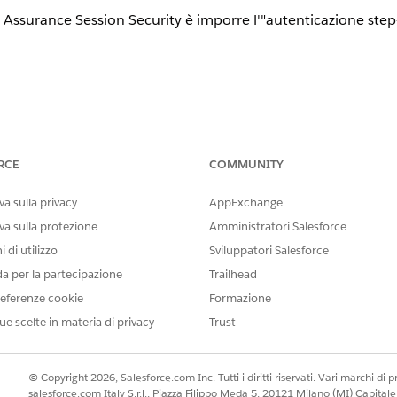
gh Assurance Session Security è imporre l'"autenticazione step
- High Assurance Session Security
RCE
COMMUNITY
zione di verifica, nella sezione Policy sui livelli di sicurezza 
a sulla privacy
AppExchange
va sulla protezione
Amministratori Salesforce
 di utilizzo
Sviluppatori Salesforce
Controlla l'accesso a rapporti e cruscotti digitali. Questa impostazi
orti e cruscotti digitali. È possibile modificare questa impostazione 
da per la partecipazione
Trailhead
ione: Controlla l'accesso alla pagina Provider di autenticazione, al
eferenze cookie
Formazione
ider.
ue scelte in materia di privacy
Trust
l'accesso alla pagina di impostazione Gestione certificati e chiavi, 
rtificato.
e
: Controlla l'accesso alle pagine di impostazione delle applicazion
© Copyright 2026, Salesforce.com Inc. Tutti i diritti riservati. Vari marchi di pro
.
salesforce.com Italy S.r.l., Piazza Filippo Meda 5, 20121 Milano (MI) Capit