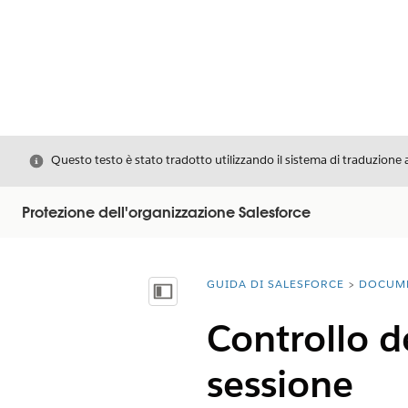
Chiudi
Questo testo è stato tradotto utilizzando il sistema di traduzione 
Protezione dell'organizzazione Salesforce
GUIDA DI SALESFORCE
DOCUM
Ti trovi qui:
Mostra sommario
Controllo de
sessione