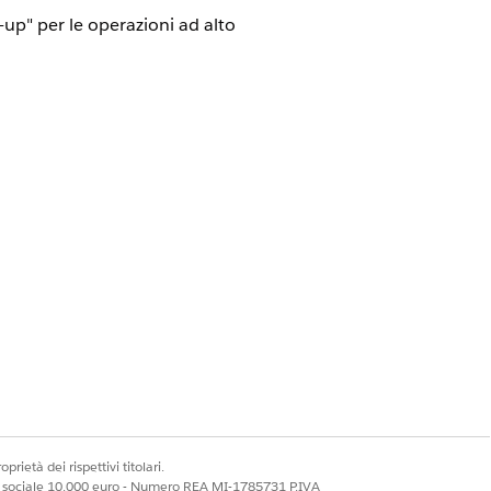
-up" per le operazioni ad alto
sessione, abilitare le impostazioni
one è disponibile anche nella pagina
in una delle posizioni.
la pagina di impostazione Dettagli
alla pagina di impostazione Impostazioni
i connesse e alla pagina di
prietà dei rispettivi titolari.
ale sociale 10.000 euro - Numero REA MI-1785731 P.IVA