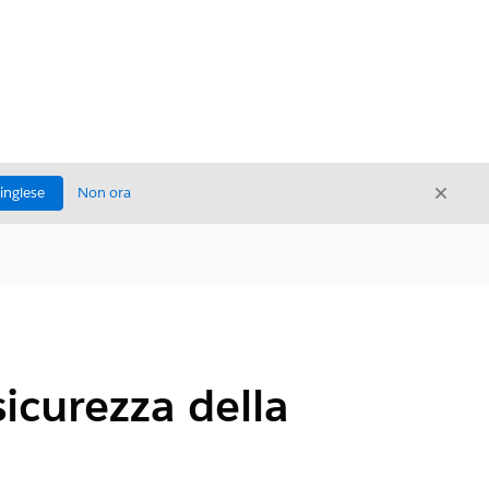
Chiud
'inglese
Non ora
Chiudi
 sicurezza della