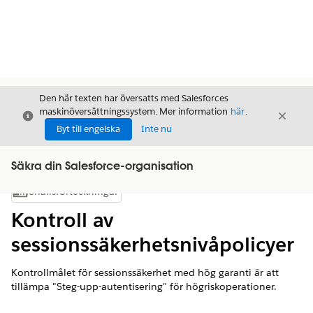
Den här texten har översatts med Salesforces
maskinöversättningssystem. Mer information
här
.
Stäng
Stäng
Stäng
Byt till engelska
Inte nu
Säkra din Salesforce-organisation
Innehållsförteckningar
Visa innehållsförteckning
Kontroll av
sessionssäkerhetsnivåpolicyer
Kontrollmålet för sessionssäkerhet med hög garanti är att
tillämpa "Steg-upp-autentisering" för högriskoperationer.