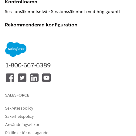
Kontrollnamn
Sessionsäkerhetsnivå - Sessionssäkerhet med hög garanti
Rekommenderad konfiguration
På inställningssidan Identifiera verifiering, i sektionen
Sessionsäkerhetsnivåpolicyer, aktivera inställningar för hög
garanti för dessa:
Rapporter och instrumentpaneler
: Styr åtkomst till
rapporter och instrumentpaneler. Denna inställning är
1-800-667-6389
också tillgänglig på sidan Åtkomstpolicyer för rapporter
och instrumentpaneler. Du kan ändra denna inställning på
båda platserna.
Hantera autentiseringsleverantörer
: Styr åtkomst till sidan
Autentiseringsleverantörer, inställningssidan för
SALESFORCE
användardetaljer och objektet AuthProvider.
Hantera certifikat
: Styr åtkomst till inställningssidan för
Sekretesspolicy
hantering av certifikat och nyckel, inställningssidan för
Säkerhetspolicy
enkel inloggning och objektet Certifikat.
Användningsvillkor
Hantera anslutna appar
: Styr åtkomst till
Riktlinjer för deltagande
inställningssidorna för anslutna appar och