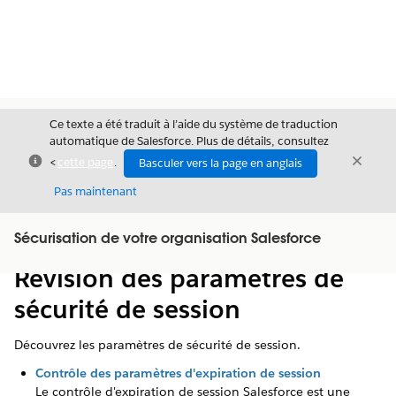
Ce texte a été traduit à l’aide du système de traduction
automatique de Salesforce. Plus de détails, consultez
Fermer
Ferme
<
cette page
.
Basculer vers la page en anglais
Fermer
Pas maintenant
Table des
Sécurisation de votre organisation Salesforce
Afficher la table des matières
matières
Révision des paramètres de
sécurité de session
Découvrez les paramètres de sécurité de session.
Contrôle des paramètres d'expiration de session
Le contrôle d'expiration de session Salesforce est une