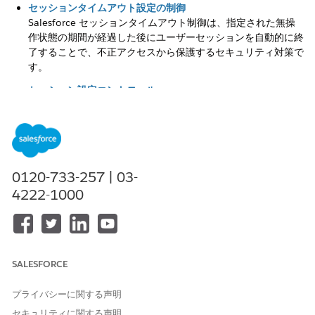
セッションタイムアウト設定の制御
Salesforce セッションタイムアウト制御は、指定された無操
作状態の期間が経過した後にユーザーセッションを自動的に終
了することで、不正アクセスから保護するセキュリティ対策で
す。
セッション設定コントロール
ユーザーのセッション ID が最初に確立された特定の IP アド
レスからアクセスされた場合にのみ有効なままにすることで、
セッションハイジャックを防止するには、[セッションを発信
元 IP アドレスへロック] をクリックします。
セキュアな接続 (HTTPS) 設定の制御
0120-733-257 | 03-
この多層制御フレームワークは、すべての要求に継続的な IP
4222-1000
検証を適用し、HTTPOnly 属性を介した不正なスクリプトアク
セスからセッショントークンを保護することで、セッションの
整合性を強化します。
キャッシュ設定コントロール
SALESFORCE
この設定では、グローバルなコンテンツ配信ネットワーク
(CDN) と安全なブラウザーキャッシュを使用して静的
プライバシーに関する声明
Lightning リソースの配信を高速化することで、プラットフォ
セキュリティに関する声明
ームのパフォーマンスとユーザーの利便性を最適化します。