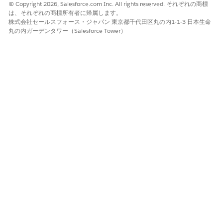
© Copyright 2026, Salesforce.com Inc. All rights reserved. それぞれの商標
Lightning ローダー API バージョン管理
は、それぞれの商標所有者に帰属します。
最新のLightning Locker APIバージョンの有効化は、組織内の
株式会社セールスフォース・ジャパン 東京都千代田区丸の内1-1-3 日本生命
すべてのLightningコンポーネントを最新のセキュリティ パッ
丸の内ガーデンタワー（Salesforce Tower）
チで管理するためのセキュリティ制御です。
Lightning Web セキュリティコントロール
LWS(Lightning Webセキュリティ)の有効化は、従来の
Lightning Lockerアーキテクチャを最新の仮想化ベースの
Lightningコンポーネント向けSandboxに置き換えるセキュリ
ティ制御です。
参照元 URL 保護制御
Salesforce の [Referrer URL Protection (参照元 URL 保護)]
コントロールを使用すると、Referrer-Policy HTTP ヘッダーで
外部 Web サイトと共有する内部 URL 情報量を規制できま
す。
クロスオリジンセキュリティヘッダーの制御
Salesforce セッション設定でのクロスオリジンオープナーポ
リシー (COOP) とクロスオリジン埋め込みポリシー (COEP)
の有効化。
コンテンツ盗聴保護コントロール