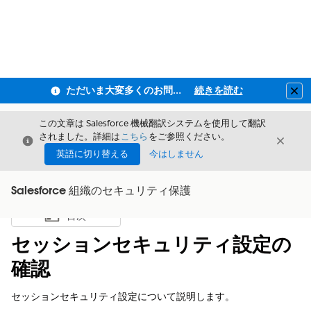
ただいま大変多くのお問い合わせをいただいており、ご連絡までにお時間を頂戴しております
続きを読む
Clo
この文章は Salesforce 機械翻訳システムを使用して翻訳
されました。詳細は
こちら
をご参照ください。
閉じる
閉じ
閉じる
英語に切り替える
今はしません
Salesforce 組織のセキュリティ保護
目次
目次を表示
セッションセキュリティ設定の
確認
セッションセキュリティ設定について説明します。