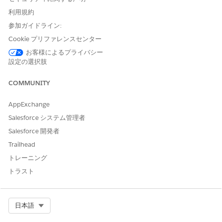
利用規約
コンテンツセキュリティポリシー保護制御
参加ガイドライン:
Salesforce ClassicでInternet Explorerを使用してテンプレー
トを表示するときにユーザーがセキュリティチェックをスキッ
Cookie プリファレンスセンター
プしないようにし、プラットフォーム内で不正なスクリプトや
お客様によるプライバシー
リソースが実行されないようにするための厳格なフレームワー
設定の選択肢
クを適用します。
COMMUNITY
コンテンツセキュリティポリシー (CSP) ディレクティブの表
示制御
AppExchange
CSP (コンテンツセキュリティポリシー) ディレクティブレン
ダリングを有効にすると、Salesforce 組織で Lightning ペー
Salesforce システム管理者
ジにリソースを読み込む方法に関する最新の最も制限の厳しい
Salesforce 開発者
セキュリティ標準を採用できます。
Trailhead
クロスサイトリクエストフォージェリ (CSRF) 保護制御
トレーニング
Salesforce セッション設定で CSRF 保護を有効にして、環境
トラスト
を保護します。
クリックジャック保護制御
Salesforce には、UI の修正攻撃から組織を保護するためのク
Select Org
日本語
リックジャック保護設定が用意されています。