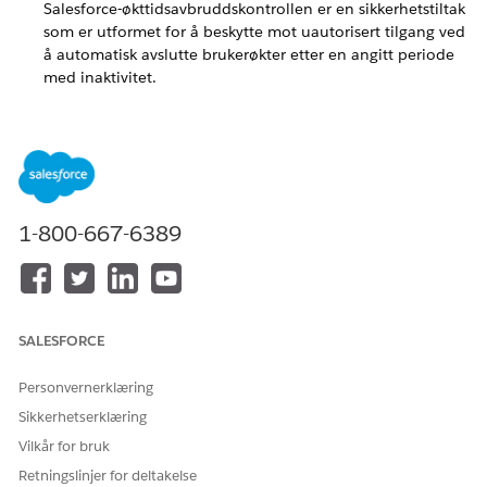
Salesforce-økttidsavbruddskontrollen er en sikkerhetstiltak
som er utformet for å beskytte mot uautorisert tilgang ved
å automatisk avslutte brukerøkter etter en angitt periode
med inaktivitet.
Øktinnstillingerskontroll
Lås økter til opprinnelig IP-adresse for å hindre øktkapring
ved å forsikre deg om at en brukers økt-ID forblir gyldig
bare når den åpnes fra den spesifikke IP-adressen der den
først ble opprettet.
1-800-667-6389
Innstillinger for kontroll av sikre tilkoblinger (HTTPS)
Dette flerlagede kontrollrammeverket styrker
øktintegriteten ved å håndheve kontinuerlig IP-validering
for hver forespørsel og beskytte økttokener mot
uautorisert skripttilgang via HTTPOnly-attributtet.
SALESFORCE
Kontroll over bufringsinnstillinger
Personvernerklæring
Denne konfigurasjonen optimaliserer plattformytelsen og
brukervennligheten ved å bruke et globalt
Sikkerhetserklæring
innholdsleveringsnettverk (CDN) og sikker nettleserbufring
Vilkår for bruk
for å øke hastigheten på levering av statiske Lightning.
Retningslinjer for deltakelse