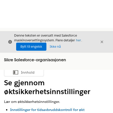
Denne teksten er oversatt med Salesforce
maskinoversettingssystem. Flere detaljer
her
.
Avslutt
Avslut
Avslutt
Bytt til engelsk
Ikke nå
Sikre Salesforce-organisasjonen
Innhold
Vis innholdsfortegnelse
Se gjennom
øktsikkerhetsinnstillinger
Lær om øktsikkerhetsinnstillinger.
Innstillinger for tidsavbruddskontroll for økt