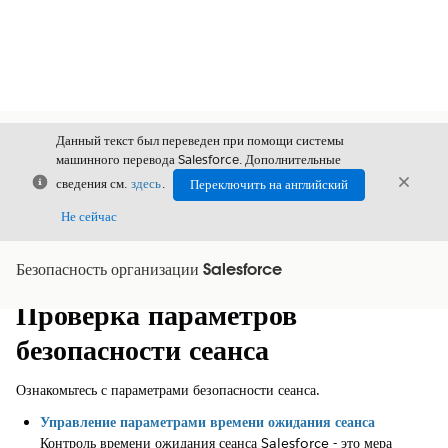
Данный текст был переведен при помощи системы
машинного перевода Salesforce. Дополнительные
Закрыть
Закры
сведения см.
здесь
.
Переключить на английский
Закрыт
Не сейчас
Безопасность организации Salesforce
Содержание
Показать содержание
Проверка параметров
безопасности сеанса
Ознакомьтесь с параметрами безопасности сеанса.
Управление параметрами времени ожидания сеанса
Контроль времени ожидания сеанса Salesforce - это мера