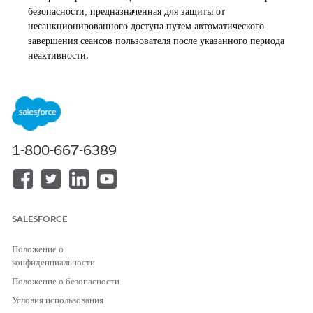
безопасности, предназначенная для защиты от
несанкционированного доступа путем автоматического
завершения сеансов пользователя после указанного периода
неактивности.
Управление параметрами сеанса
Заблокируйте сеансы на исходном IP-адресе, чтобы
предотвратить перехват сеанса, убедившись, что код сеанса
остается действительным только при доступе с определенного
IP-адреса, на котором он был впервые установлен.
1-800-667-6389
Управление параметрами безопасных подключений (HTTPS)
Эта многоуровневая инфраструктура управления повышает
целостность сеанса, внедряя непрерывную проверку IP-адресов
для каждого запроса и защищая маркеры сеанса от
несанкционированного доступа к сценарию посредством
SALESFORCE
атрибута HTTPOnly.
Положение о
Управление параметрами кэширования
конфиденциальности
Эта конфигурация оптимизирует производительность
Положение о безопасности
платформы и удобство пользователей, используя глобальную
Условия использования
сеть доставки содержимого (CDN) и безопасное кэширование