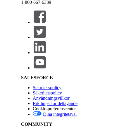
säkerhetsstandarderna för hur resurser läses in på
1-800-667-6389
Skydd mot förfalskning av begäran om flera webb
Stäng
Stäng
Aktivera CSRF-skydd i Salesforces sessionsinställnin
Kontroll av klickkapningsskydd
Salesforce tillhandahåller inställningar för klickk
användargränssnitt.
Lightning Loader API-versionskontroll
Att aktivera den senaste Lightning Locker API-versi
Salesforce Help | Article
de senaste säkerhetskorrigeringarna.
Säkerhetskontroll för Lightning
Att aktivera Lightning Web Security (LWS) är en s
virtualiseringsbaserad sandbox för Lightning.
Kontroll av hänvisar-URL-skydd
Kontrollen Skydd för hänvisar-URL i Salesforce lå
med externa webbplatser.
SALESFORCE
Kontroll av säkerhetssidhuvuden mellan ursprung
Aktivera Cross-Origin Opener Policy (COOP) och Cr
Sekretesspolicy
Skydd för innehållssniffning
Säkerhetspolicy
För att förhindra att webbläsare felaktigt tolkar fi
Användningsvillkor
innehållssniffning" i menyn Sessionsinställningar.
Riktlinjer för deltagande
Säker kontroll av utloggningssida
Cookie-preferenscenter
Denna kontroll säkerställer att när en Salesforce-s
Dina integritetsval
fördefinierad, säker URL.
Kontroll av nya användares inställningar för vä
COMMUNITY
Salesforces inställning "Länkutgång" för välkoms