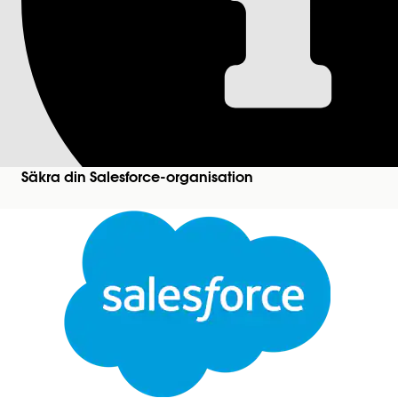
Granska inställning
Få reda på mer om inställningar för sessionssäkerh
Inställningar för sessionstimeout
Salesforces timeoutkontroll för sessioner är en s
avsluta användarsessioner efter en specificerad per
Sessionsinställningskontroll
Säkra din Salesforce-organisation
Lås sessioner till ursprunglig IP-adress för att fö
förblir giltigt när det öppnas från den specifika IP
Inställningskontroll för säkra anslutningar (HTTPS
Detta ramverk för flerlagerskontroll stärker sessio
sessionstokens från obehörig skriptåtkomst via att
Cacheinställningskontroll
Stäng
Denna konfiguration optimerar plattformsprestan
(CDN) och säker webbläsarcachning för att snabba 
Kontroll av innehållssäkerhetspolicyskydd
Den här texten har översatts med Salesforces maskinöversättningssystem. Mer information
h
Hindra användare från att kringgå säkerhetskontroll
rigoröst ramverk som blockerar oauktoriserade skri
Återgivningskontroll för innehållssäkerhetspolicy 
Att aktivera CSP-direktiv (innehållssäkerhetspolicy