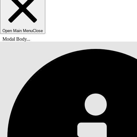
Open Main Menu
Close
Modal Body...
Du är här:
Salesforce-hjälp
Dokument
Säkra din Salesforce-organisation