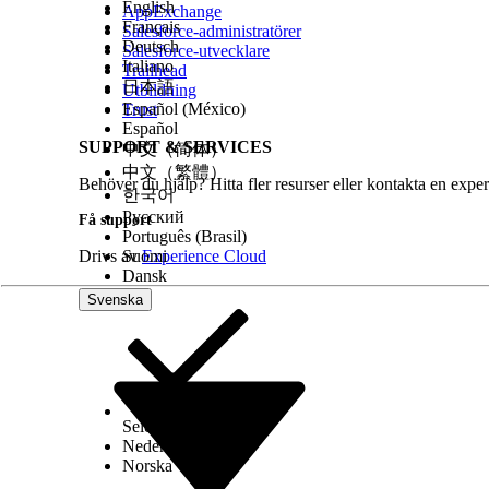
aktiveringslänk förblir aktiv för.
English
AppExchange
Français
Salesforce-administratörer
Deutsch
Salesforce-utvecklare
Italiano
Trailhead
LÖSTE DENNA ARTIKEL DITT PROBLEM?
日本語
Utbildning
Berätta för oss vad vi kan förbättra!
Español (México)
Trust
Español
SUPPORT & SERVICES
中文（简体）
中文（繁體）
Behöver du hjälp? Hitta fler resurser eller kontakta en exper
한국어
Русский
Få support
Português (Brasil)
Drivs av
Suomi
Experience Cloud
Dansk
Svenska
Select Org
Svenska
Nederlands
Norska