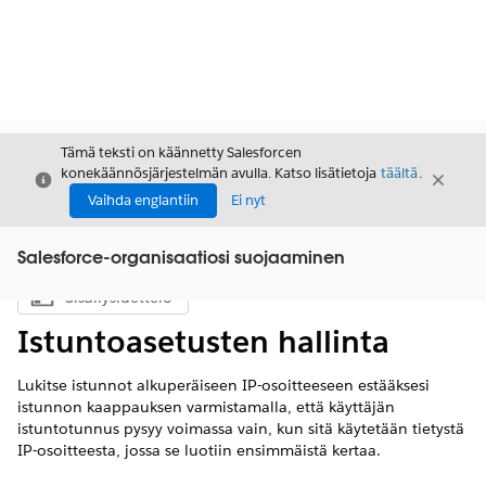
Tämä teksti on käännetty Salesforcen
konekäännösjärjestelmän avulla. Katso lisätietoja
täältä
.
Sulje
Sulje
Sulje
Vaihda englantiin
Ei nyt
Salesforce-organisaatiosi suojaaminen
Sisällysluettelo
Näytä sisällysluettelo
Istuntoasetusten hallinta
Lukitse istunnot alkuperäiseen IP-osoitteeseen estääksesi
istunnon kaappauksen varmistamalla, että käyttäjän
istuntotunnus pysyy voimassa vain, kun sitä käytetään tietystä
IP-osoitteesta, jossa se luotiin ensimmäistä kertaa.