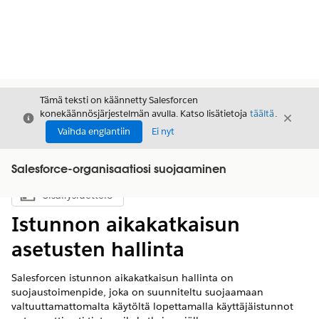
Tämä teksti on käännetty Salesforcen
konekäännösjärjestelmän avulla. Katso lisätietoja
täältä
.
Sulje
Sulje
Sulje
Vaihda englantiin
Ei nyt
Salesforce-organisaatiosi suojaaminen
Sisällysluettelo
Näytä sisällysluettelo
Istunnon aikakatkaisun
asetusten hallinta
Salesforcen istunnon aikakatkaisun hallinta on
suojaustoimenpide, joka on suunniteltu suojaamaan
valtuuttamattomalta käytöltä lopettamalla käyttäjäistunnot