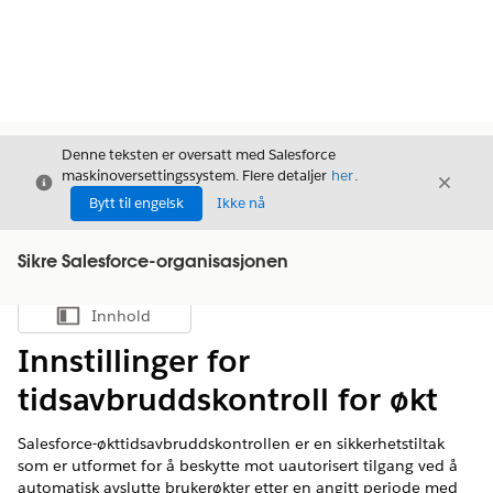
Denne teksten er oversatt med Salesforce
maskinoversettingssystem. Flere detaljer
her
.
Avslutt
Avslut
Avslutt
Bytt til engelsk
Ikke nå
Sikre Salesforce-organisasjonen
Innhold
Vis innholdsfortegnelse
Innstillinger for
tidsavbruddskontroll for økt
Salesforce-økttidsavbruddskontrollen er en sikkerhetstiltak
som er utformet for å beskytte mot uautorisert tilgang ved å
automatisk avslutte brukerøkter etter en angitt periode med