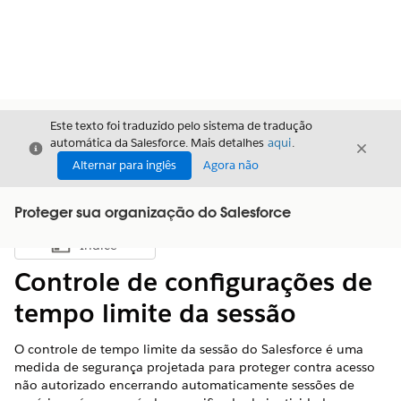
Este texto foi traduzido pelo sistema de tradução
automática da Salesforce. Mais detalhes
aqui
.
Fechar
Fecha
Fechar
Alternar para inglês
Agora não
Proteger sua organização do Salesforce
Índice
Mostrar índice
Controle de configurações de
tempo limite da sessão
O controle de tempo limite da sessão do Salesforce é uma
medida de segurança projetada para proteger contra acesso
não autorizado encerrando automaticamente sessões de