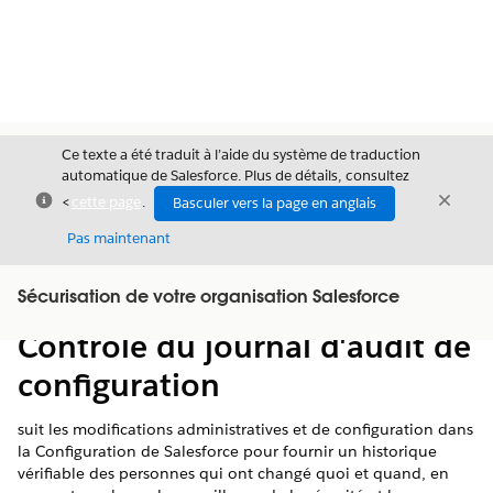
Ce texte a été traduit à l’aide du système de traduction
automatique de Salesforce. Plus de détails, consultez
Fermer
Ferme
<
cette page
.
Basculer vers la page en anglais
Fermer
Pas maintenant
Table des
Sécurisation de votre organisation Salesforce
Afficher la table des matières
matières
Contrôle du journal d'audit de
configuration
suit les modifications administratives et de configuration dans
la Configuration de Salesforce pour fournir un historique
vérifiable des personnes qui ont changé quoi et quand, en