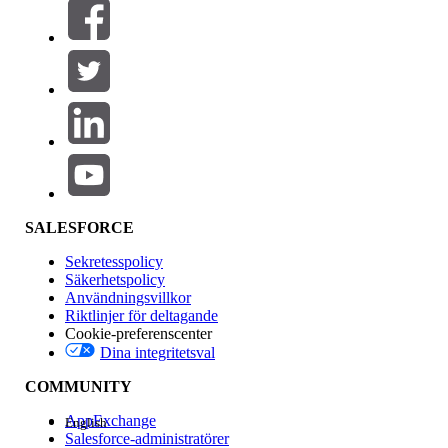
Filter (0)
VÄLJ FILTER
Lägg till
Produktområde
Funktionspåverkan
SALESFORCE
Sekretesspolicy
Säkerhetspolicy
Användningsvillkor
Riktlinjer för deltagande
Cookie-preferenscenter
Dina integritetsval
Version
COMMUNITY
AppExchange
English
Salesforce-administratörer