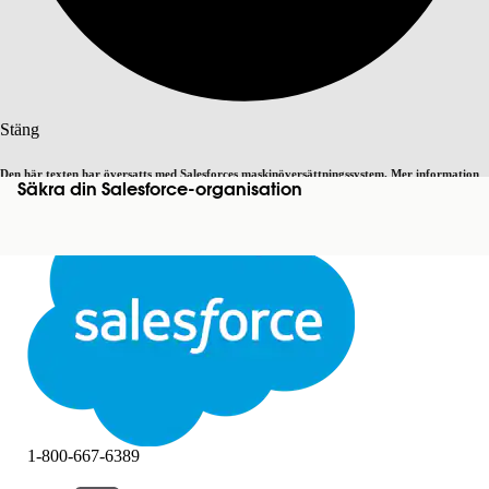
Sök
Stäng
Den här texten har översatts med Salesforces maskinöversättningssystem. Mer information
Säkra din Salesforce-organisation
Byt till engelska
Inte nu
här
.
Stäng
Stäng
1-800-667-6389