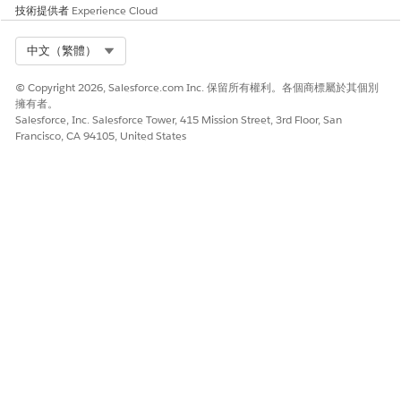
公共部門) 會面臨更高的法規與營運風險。
技術提供者
Experience Cloud
風險愈高時機
Select Org
中文（繁體）
許多使用者擁有提升權限、經常發生組態變更、依賴安全性設定的
多個整合,或公司必須向監管機關或客戶示範數年的組態歷程記錄。
© Copyright 2026, Salesforce.com Inc. 保留所有權利。各個商標屬於其個別
擁有者。
Salesforce, Inc. Salesforce Tower, 415 Mission Street, 3rd Floor, San
低度風險時機
Francisco, CA 94105, United States
少數嚴格控制的管理員管理相對簡單的組織、組態變更不常見且在
個別的變更管理系統中經過正確記錄,且法規稽核需求極少。
業務與整合考量事項
匯出的記錄應儲存在企業記錄管理、SIEM 或歸檔系統中,並盡可能
與其他安全性與應用程式記錄相關聯。
安全性健康檢閱指南
強烈建議。
受影響的人員
Salesforce 系統管理員、安全性和合規小組、內部和外部稽核員,以