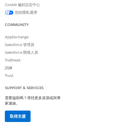
後的根本原因分析。
Cookie 偏好設定中心
您的隱私選擇
業務影響
長期稽核追蹤保留支援內部稽核、法規審查和變更管理審查,減少合
COMMUNITY
規性發現的風險,並改善對 Salesforce 組態的管理。
AppExchange
未設定安全性風險
Salesforce 管理員
管理「稽核追蹤」記錄的保留不足。
Salesforce 開發人員
Trailhead
威脅情況
訓練
避免偵測到未經授權的組態變更和管理員濫用時,失敗的風險增加。
Trust
估計 CVSS 分數範圍
SUPPORT & SERVICES
高 (7.0–8.9)。
需要協助嗎？尋找更多資源或與專
家連線。
風險影響考量事項
取得支援
影響會隨著管理員的數量和組織組態的複雜度而增加。如果未保留
記錄,具有嚴格稽核與保留需求的產業 (例如財務服務、醫療照護、