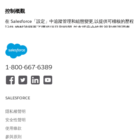
控制概觀
在 Salesforce「設定」中追蹤管理和組態變更,以提供可稽核的歷程
記錄,瞭解誰變更了哪些項目和時間,並支援安全性監視和鑑識調查。
描述
「設定稽核追蹤」會記錄重要的管理員活動,例如設定檔和權限變
更、新應用程式或整合組態、安全性設定更新,以及中繼資料變更。
由於 Salesforce 僅原生保留有限的歷程記錄,因此公司必須定期在外
1-800-667-6389
部匯出和儲存這些記錄,以符合長期稽核和合規性需求。
建議組態
每 6 個月執行一次「匯出稽核追蹤」(在 6 個月後未保留在
SALESFORCE
Salesforce 中)。在「檢視設定稽核追蹤設定」頁面上,按一下「
下
載過去六個月的設定稽核追蹤
」。
隱私權聲明
安全性影響
安全性聲明
使用條款
定期匯出和保留「設定稽核追蹤」記錄可保留對歷程記錄管理員動
作的可視性、協助偵測未經授權或有風險的變更,並支援安全性事件
參與原則