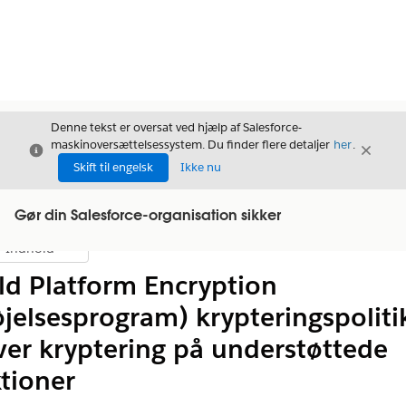
Denne tekst er oversat ved hjælp af Salesforce-
maskinoversættelsessystem. Du finder flere detaljer
her
.
Luk
Luk
Luk
Skift til engelsk
Ikke nu
Gør din Salesforce-organisation sikker
Indhold
Vis indholdsfortegnelse
ld Platform Encryption
føjelsesprogram) krypteringspolitik
ver kryptering på understøttede
tioner