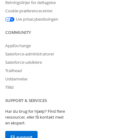
Retningslinjer for deltagelse
ætning>Platformskryptering>Nøgleadministration>Begivenhedsbu
Cookie-præferencecenter
ejerhemmelighed,
ning>Krypteringsindstillinger>Krypteringspolitik>Aktiver krypter
Uw privacybeslissingen
egistrering og platformsbegivenheder)
 og vedhæftede filer
COMMUNITY
tning>Krypteringsindstillinger>Krypteringspolitik>Aktiver krypter fi
ftede filer)
AppExchange
Salesforce-administratorer
er oversigt
Salesforce-udviklere
ryptering i de understøttede funktioner.
Trailhead
Uddannelse
dsrisiko, hvis den ikke er konfigureret
Tillid
erede medarbejdere kan muligvis se følsomme personligt identifice
er (PII) i platformen.
SUPPORT & SERVICES
cenarier
Har du brug for hjælp? Find flere
ressourcer, eller få kontakt med
ret adgang til fortrolige data, der behandles af andre funktioner, f.
en ekspert.
d eller rapportering.
Få support