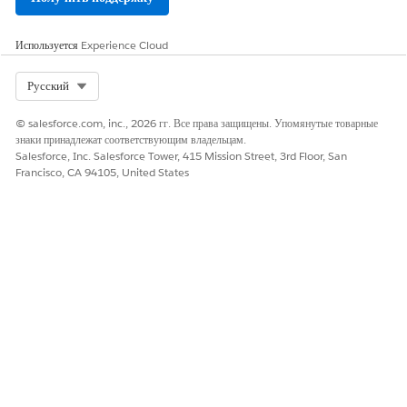
Сценарии угроз
Несанкционированный полученный доступ к конфиденциальным
Используется
Experience Cloud
данным, обрабатываемым другими функциями, например, панелью
мониторинга или отчетами.
Select Org
Русский
Примерный диапазон оценки CVSS
© salesforce.com, inc., 2026 гг. Все права защищены. Упомянутые товарные
знаки принадлежат соответствующим владельцам.
Критические (9,0-10,0).
Salesforce, Inc. Salesforce Tower, 415 Mission Street, 3rd Floor, San
Francisco, CA 94105, United States
Рекомендации по влиянию риска
В зависимости от конфиденциальных данных, хранимых на
платформе, и нормативных требований, которым должна
соответствовать компания.
Повышенный риск при
Конфиденциальные данные широко используются во вложениях,
CRMA, Chatter.
Низкий или нулевой риск при
Этот элемент управления можно считать низкорисковым при