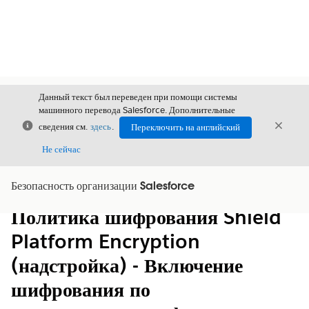
Данный текст был переведен при помощи системы
машинного перевода Salesforce. Дополнительные
Закрыть
Закры
сведения см.
здесь
.
Переключить на английский
Закрыт
Не сейчас
Безопасность организации Salesforce
Содержание
Показать содержание
Политика шифрования Shield
Platform Encryption
(надстройка) - Включение
шифрования по